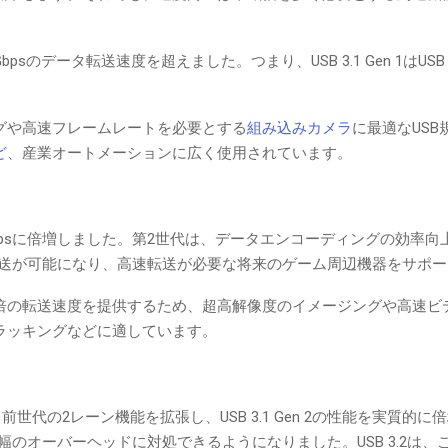
5Gbpsのデータ転送速度を超えました。つまり、USB 3.1 Gen 1はUSB
メージングや高速フレームレートを必要とする
組み込みカメラ
に最適なUS
ど
、産業オートメーションに広く使用されています。
帯域幅を10Gbpsに倍増しました。第2世代は、データエンコーディングの効
縮伝送が可能になり、高速転送が必要な将来のゲーム周辺機器をサポ
psは、USB 3.0の2倍の転送速度を提供するため、超高解像度のイメージングや高
ラッキングなどに適しています。
、前世代の2レーン機能を拡張し、USB 3.1 Gen 2の性能を実質的
域幅のオーバーヘッドに対処できるようになりました。USB 3.2は