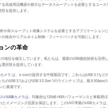
する高速周辺機器や膨大なデータスループットを必要とするユース
続性を提供します。
、高速モーション分析や高スループット画像システムを必要とするアプリケーショ
ーの統合やリアルタイム制御・フィードバックを可能にします。
ーションの革命
の地位を確立しています。私たちは、最新のUSB接続技術を活用
な選択肢を提供しています。
 1カメラ
は、e-conの提供する中核製品です。これらはUSB 3.1な
B 3.1およびUSB 3.2 Gen 1のラインナップは、最大5Gbp
ンに最適です。
31ベースのUSBカメラは
、印象的な120dB HDRパフォーマンスと車載用L
イメージング品質を保証します。このUVC準拠のUSBカメラは、30