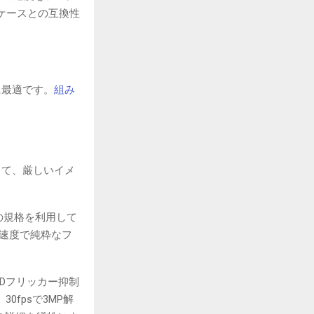
ケースとの互換性
ンに最適です。
組み
して、厳しいイメ
どの規格を利用して
sの速度で純粋なフ
EDフリッカー抑制
fpsで3MP解