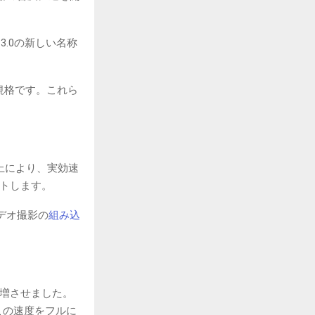
 3.0の新しい名称
B規格です。これら
率向上により、実効速
ートします。
速ビデオ撮影の
組み込
に倍増させました。
、この速度をフルに