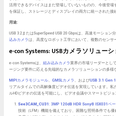
活用できるデバイスはまだ登場していないものの、今後登場
を保証し、ストレージとディスプレイの両方に統一された接
用途:
USB 3.2またはSuperSpeed USB 20 Gbpsは
込みカメラ
は、高度なロボット工学において、複数のセンサ
e-con Systems: USBカメラソリュ
e-con Systemsは、
組み込みカメラ
業界の市場リーダーとして
ージング要件に応える先端的なカメラソリューションの多様
MIPIカメラモジュール
、
GMSLカメラ
、および
USB 3.1 Gen
リアルタイムでの高解像度ビデオ伝送を実現しています。私たちのUS
ルHDビデオの伝送を可能にし、ビデオ会議やスマートビジョ
See3CAM_CU31
: 3MP 120dB HDR Sony® ISX0
技術（LFM）機能を備えており、困難な照明条件でも優れた