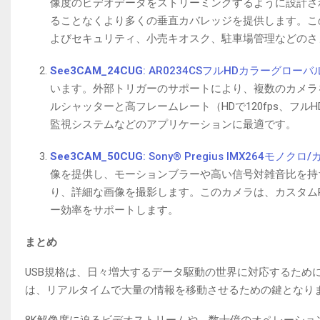
像度のビデオデータをストリーミングするように設計されて
ることなくより多くの垂直カバレッジを提供します。こ
よびセキュリティ、小売キオスク、駐車場管理などのさ
See3CAM_24CUG
: AR0234CSフルHDカラーグロ
います。外部トリガーのサポートにより、複数のカメラ
ルシャッターと高フレームレート（HDで120fps、フ
監視システムなどのアプリケーションに最適です。
See3CAM_50CUG
: Sony® Pregius IMX264モノクロ
像を提供し、モーションブラーや高い信号対雑音比を持ちます
り、詳細な画像を撮影します。このカメラは、カスタムRO
ー効率をサポートします。
まとめ
USB規格は、日々増大するデータ駆動の世界に対応するために進化
は、リアルタイムで大量の情報を移動させるための鍵となり
8K解像度に迫るビデオストリームや、数十億のオペレーションを