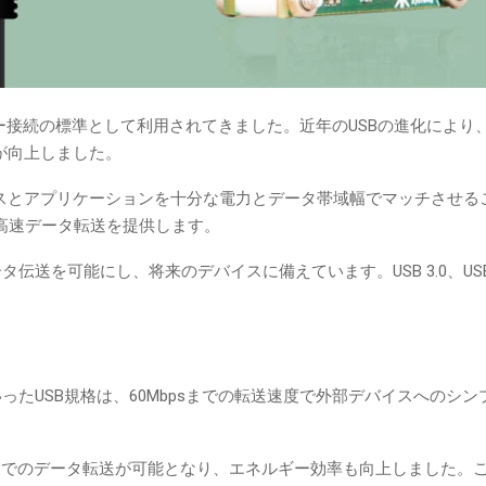
ター接続の標準として利用されてきました。近年のUSBの進化により
が向上しました。
とで、デバイスとアプリケーションを十分な電力とデータ帯域幅でマッチさせ
な高速データ転送を提供します。
タ伝送を可能にし、将来のデバイスに備えています。USB 3.0、USB 3.
）といったUSB規格は、60Mbpsまでの転送速度で外部デバイスへのシ
し、5Gbpsでのデータ転送が可能となり、エネルギー効率も向上しました