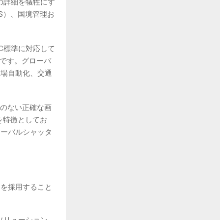
平の詳細を犠牲にす
S）、国境管理お
C標準に対応して
です。グローバ
工場自動化、交通
のない正確な画
mを特徴としてお
ローバルシャッタ
ースを採用すること
のソリューション