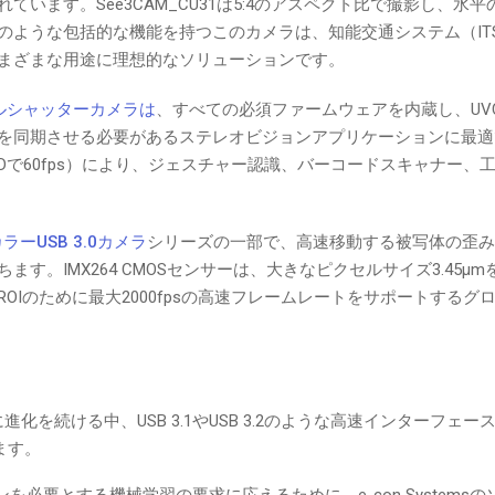
います。See3CAM_CU31は5:4のアスペクト比で撮影し、水
のような包括的な機能を持つこのカメラは、知能交通システム（IT
まざまな用途に理想的なソリューションです。
ーバルシャッターカメラは
、すべての必須ファームウェアを内蔵し、UV
を同期させる必要があるステレオビジョンアプリケーションに最適
ルHDで60fps）により、ジェスチャー認識、バーコードスキャナー、
/カラーUSB 3.0カメラ
シリーズの一部で、高速移動する被写体の歪み
。IMX264 CMOSセンサーは、大きなピクセルサイズ3.45µ
Iのために最大2000fpsの高速フレームレートをサポートするグ
を続ける中、USB 3.1やUSB 3.2のような高速インターフェ
ます。
必要とする機械学習の要求に応えるために、e-con Systems