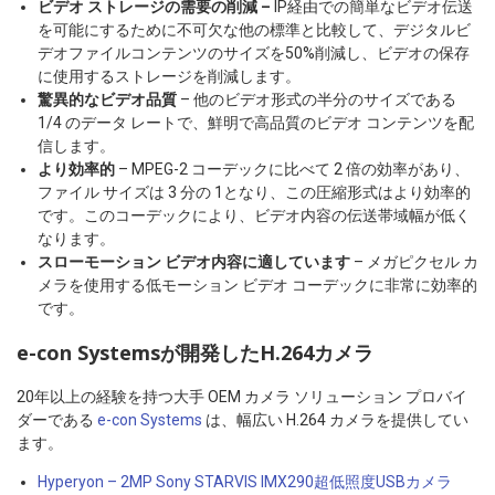
ビデオ ストレージの需要の削減 –
IP経由での簡単なビデオ伝送
を可能にするために不可欠な他の標準と比較して、デジタルビ
デオファイルコンテンツのサイズを50%削減し、ビデオの保存
に使用するストレージを削減します。
驚異的なビデオ品質
– 他のビデオ形式の半分のサイズである
1/4 のデータ レートで、鮮明で高品質のビデオ コンテンツを配
信します。
より効率的
– MPEG-2 コーデックに比べて 2 倍の効率があり、
ファイル サイズは 3 分の 1となり、この圧縮形式はより効率的
です。このコーデックにより、ビデオ内容の伝送帯域幅が低く
なります。
スローモーション ビデオ内容に適しています
– メガピクセル カ
メラを使用する低モーション ビデオ コーデックに非常に効率的
です。
e-con Systemsが開発したH.264カメラ
20年以上の経験を持つ大手 OEM カメラ ソリューション プロバイ
ダーである
e-con Systems
は、幅広い H.264 カメラを提供してい
ます。
Hyperyon – 2MP Sony STARVIS IMX290超低照度USBカメラ