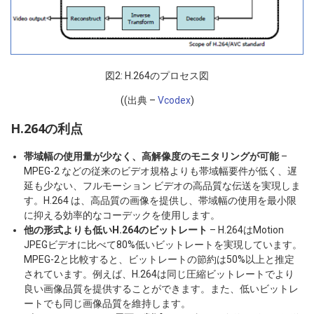
図2: H.264のプロセス図
((出典 –
Vcodex
)
H.264の利点
帯域幅の使用量が少なく、高解像度のモニタリングが可能
–
MPEG-2 などの従来のビデオ規格よりも帯域幅要件が低く、遅
延も少ない、フルモーション ビデオの高品質な伝送を実現しま
す。H.264 は、高品質の画像を提供し、帯域幅の使用を最小限
に抑える効率的なコーデックを使用します。
他の形式よりも低いH.264のビットレート
– H.264はMotion
JPEGビデオに比べて80%低いビットレートを実現しています。
MPEG-2と比較すると、ビットレートの節約は50%以上と推定
されています。例えば、H.264は同じ圧縮ビットレートでより
良い画像品質を提供することができます。また、低いビットレ
ートでも同じ画像品質を維持します。