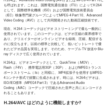
H.264は、Advanced Video Coding (AVC) または MPEG-4 Part 10と
も呼ばれます。これは、国際電気通信連合（ITU）によってH.264
として、国際標準化機構（ISO）および国際電気技術委員会
（IEC）映像専門家グループによってMPEG-4 Part 10、Advanced
Video Coding（AVC）として共同開発された動画圧縮技術です。
現在、H.264 コーデックはビデオ ストリーミングで最も一般的に
使用されています。このコーデックは、ビデオ圧縮の業界標準で
あり、クリエイターがオンライン ビデオを録画、圧縮、配信する
のに役立ちます。以前の標準と比較して、低いビットレートで優
れたビデオ品質を実現します。そのため、ケーブル TV 放送や Blu-
ray ディスクで広く使用されています。
H.264は、ビデオコーデックとして、QuickTime（.MOV）、
Flash（.F4V）、携帯電話用3GP（.3GP）、およびMPEGトランス
ポートストリーム（.ts）と同様に、.MP4拡張子を使用するMPEG-
4コンテナ形式で頻繁に生成されます。時には、H.264ビデオは、
ISO/IEC標準（MPEG4 Part 3）であるAdvanced Audio
Coding（AAC）コーデックで圧縮された音声と共にエンコードさ
れることもあります。
H.264/AVC はどのように機能しますか?