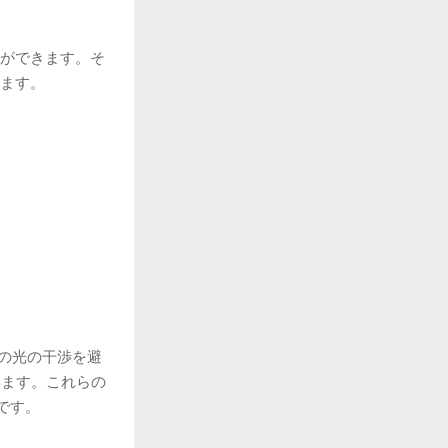
とができます。そ
きます。
の光の干渉を避
ています。これらの
です。