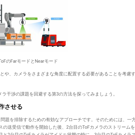
ToFのFarモードとNearモード
ことや、カメラをさまざまな角度に配置する必要があることを考慮
メラ干渉の課題を回避する第3の方法を探ってみましょう。
動作させる
問題を排除するための有効なアプローチです。そのためには、一方の
スの送受信で動作を開始した後、2台目のToFカメラのストリーム
目と2台目のToFカメラがアイドル状態の時に、3台目のToFカメラ