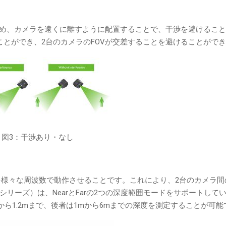
ため、カメラを遠くに離すように配置することで、干渉を避けるこ
とができ、2台のカメラのFOVが交差することを避けることがで
図3：干渉あり・なし
を様々な周波数で動作させることです。これにより、2台のカメラ間
メラシリーズ）は、NearとFarの2つの深度範囲モードをサポートし
から1.2mまで、後者は1mから6mまでの深度を測定することが可能