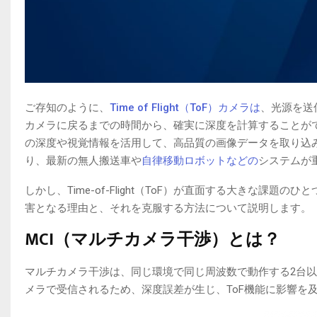
ご存知のように、
Time of Flight（ToF）カメラは
、光源を送
カメラに戻るまでの時間から、確実に深度を計算することが
の深度や視覚情報を活用して、高品質の画像データを取り込
り、最新の無人搬送車や
自律移動ロボットなどの
システムが
しかし、Time-of-Flight（ToF）が直面する大きな課題
害となる理由と、それを克服する方法について説明します。
MCI（マルチカメラ干渉）とは？
マルチカメラ干渉は、同じ環境で同じ周波数で動作する2台
メラで受信されるため、深度誤差が生じ、ToF機能に影響を