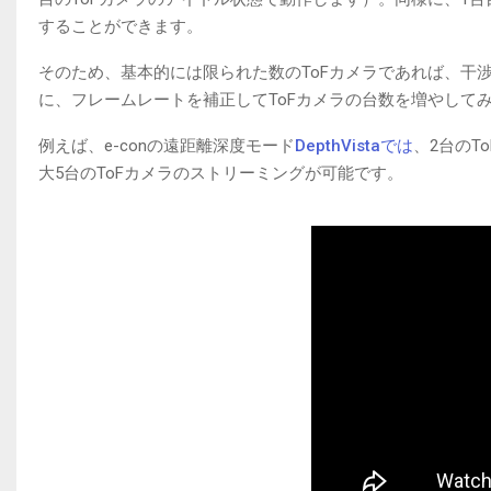
することができます。
そのため、基本的には限られた数のToFカメラであれば、干
に、フレームレートを補正してToFカメラの台数を増やして
例えば、e-conの遠距離深度モード
DepthVistaでは
、2台のT
大5台のToFカメラのストリーミングが可能です。