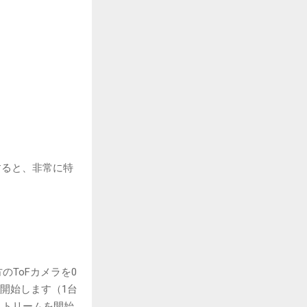
すると、非常に特
ToFカメラを0
を開始します（1台
ストリームを開始