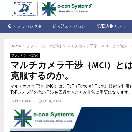
カメラセレクタ
組み込みビジョン
NVIDIA® カメラ
Home
テクノロジーの詳細
マルチカメラ干渉（MCI）とは何か、
テクノロジーの詳細
マルチカメラ干渉（MCI）と
克服するのか。
マルチカメラ干渉（MCI）は、ToF（Time-of-Flight）
ToFカメラ間の光の干渉を回避することが非常に重要になります。
by
Prabu Kumar
7月 4, 2023