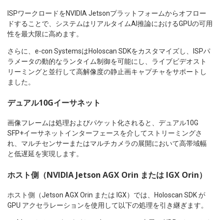
ISPワークロードをNVIDIA Jetsonプラットフォームからオフロー
ドすることで、システムはリアルタイムAI推論におけるGPUの可用
性を最大限に高めます。
さらに、e-con SystemsはHoloscan SDKをカスタマイズし、ISPパ
ラメータの動的なランタイム制御を可能にし、ライブビデオスト
リーミングと並行して高解像度の静止画キャプチャをサポートし
ました。
デュアル10Gイーサネット
画像フレームは処理およびパケット化されると、デュアル10G
SFP+イーサネットインターフェースを介してストリーミングさ
れ、マルチセンサーまたはマルチカメラの展開において高帯域幅
と低遅延を実現します。
ホスト側（NVIDIA Jetson AGX Orin または IGX Orin）
ホスト側（Jetson AGX Orin または IGX）では、Holoscan SDK が
GPU アクセラレーションを使用して以下の処理を引き継ぎます。