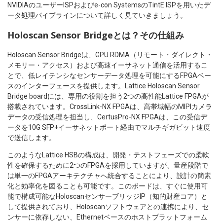
NVIDIAのユーザーISPおよびe-con SystemsのTintE ISPを用いたデ
ータ処理パイプラインについて詳しく見ていきましょう。
Holoscan Sensor Bridgeとは？その仕組み
Holoscan Sensor Bridgeは、GPU RDMA（リモート・ダイレクト・
メモリー・アクセス）および高速イーサネット通信を活用するこ
とで、低レイテンシなセンサーデータ処理を可能にするFPGAベー
スのインターフェースを提供します。Lattice Holoscan Sensor
Bridge boardには、専用の役割を担う2つの高性能Lattice FPGAが
搭載されています。CrossLink-NX FPGAは、高帯域幅のMIPIカメラ
データの受信処理を担当し、CertusPro-NX FPGAは、この受信デ
ータを10G SFP+イーサネットポート経由でマルチギガビット速度
で送信します。
このようなLattice HSBの構成は、開発・テストフェーズでの柔軟
性を確保するために2つのFPGAを採用していますが、量産段階で
は単一のFPGAアーキテクチャへ統合することにより、設計の簡素
化と効率化を図ることも可能です。このボードは、すぐに使用可
能で構成可能なHoloscanセンサーブリッジIP（知的財産コア）と
して提供されており、Holoscanソフトウェアとの連携により、セ
ンサーに依存しない、Ethernetベースのホストプラットフォーム