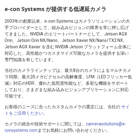
e-con Systems が提供する低遅延カメラ
2003年の創業以来、e-con Systems はカメラソリューションの大
手プロバイダーとして、組み込みビジョンの限界を常に押し広げ
てきました。NVIDIA のエリートパートナーとして、Jetson AGX
Orin、Jetson Orin NX/Nano、Jetson Xavier NX/Nano/TX2 NX、
Jetson AGX Xavier を含む NVIDIA Jetson プラットフォーム全体に
対応した、高性能かつカスタマイズ可能なカメラを提供する深い
専門知識を有しています。
当社のカメララインナップは、最大8台のカメラによるマルチカメ
ラ同期、最大20メガピクセルの高解像度、LFM（LEDフリッカー低
減）対応のHDR、優れた低照度性能など、多彩な機能をサポート
しており、さまざまな組み込みビジョンアプリケーションに対応
可能です。
お客様のニーズに合ったカスタムカメラの選定には、当社の
サイ
トをご活用ください。
カメラの統合や技術サポートに関しては、
camerasolutions@e-
consystems.com
までお気軽にお問い合わせください。