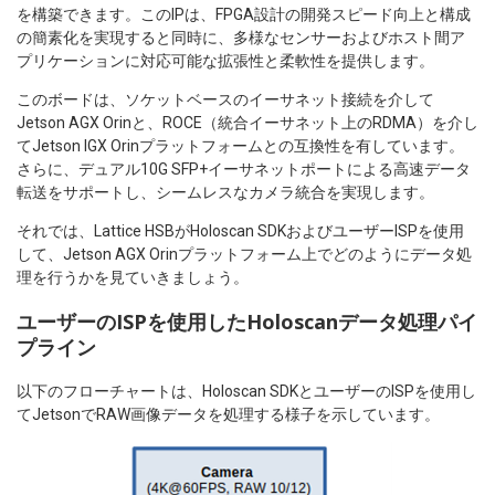
を構築できます。このIPは、FPGA設計の開発スピード向上と構成
の簡素化を実現すると同時に、多様なセンサーおよびホスト間ア
プリケーションに対応可能な拡張性と柔軟性を提供します。
このボードは、ソケットベースのイーサネット接続を介して
Jetson AGX Orinと、ROCE（統合イーサネット上のRDMA）を介し
てJetson IGX Orinプラットフォームとの互換性を有しています。
さらに、デュアル10G SFP+イーサネットポートによる高速データ
転送をサポートし、シームレスなカメラ統合を実現します。
それでは、Lattice HSBがHoloscan SDKおよびユーザーISPを使用
して、Jetson AGX Orinプラットフォーム上でどのようにデータ処
理を行うかを見ていきましょう。
ユーザーのISPを使用したHoloscanデータ処理パイ
プライン
以下のフローチャートは、Holoscan SDKとユーザーのISPを使用し
てJetsonでRAW画像データを処理する様子を示しています。