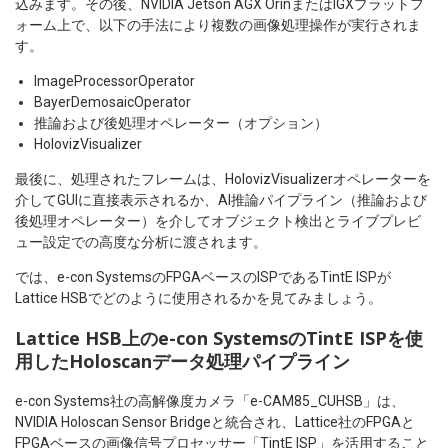
込みます。その後、NVIDIA Jetson AGX OrinまたはIGXプラットフ
ォーム上で、以下の手法により複数の画像処理操作が実行されま
す。
ImageProcessorOperator
BayerDemosaicOperator
推論および後処理オペレーター（オプション）
HolovizVisualizer
最後に、処理されたフレームは、HolovizVisualizerオペレーターを
介してGUIに直接表示されるか、AI推論パイプライン（推論および
後処理オペレーター）を介してオブジェクト検出とライブプレビ
ュー設定での高度な分析に渡されます。
では、e-con SystemsのFPGAベースのISPであるTintE ISPが
Lattice HSBでどのように使用されるかを見てみましょう。
Lattice HSB上のe-con SystemsのTintE ISPを使
用したHoloscanデータ処理パイプライン
e-con Systems社の高解像度カメラ「e-CAM85_CUHSB」は、
NVIDIA Holoscan Sensor Bridgeと統合され、Lattice社のFPGAと
FPGAベースの画像信号プロセッサー「TintE ISP」を活用すること