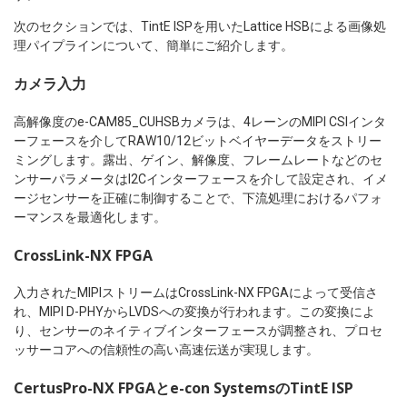
次のセクションでは、TintE ISPを用いたLattice HSBによる画像処
理パイプラインについて、簡単にご紹介します。
カメラ入力
高解像度のe-CAM85_CUHSBカメラは、4レーンのMIPI CSIインタ
ーフェースを介してRAW10/12ビットベイヤーデータをストリー
ミングします。露出、ゲイン、解像度、フレームレートなどのセ
ンサーパラメータはI2Cインターフェースを介して設定され、イメ
ージセンサーを正確に制御することで、下流処理におけるパフォ
ーマンスを最適化します。
CrossLink-NX FPGA
入力されたMIPIストリームはCrossLink-NX FPGAによって受信さ
れ、MIPI D-PHYからLVDSへの変換が行われます。この変換によ
り、センサーのネイティブインターフェースが調整され、プロセ
ッサーコアへの信頼性の高い高速伝送が実現します。
CertusPro-NX FPGAとe-con SystemsのTintE ISP