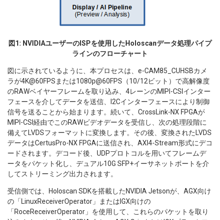
図1: NVIDIAユーザーのISPを使用したHoloscanデータ処理パイプ
ラインのフローチャート
図に示されているように、本プロセスは、e-CAM85_CUHSBカメ
ラが4K@60FPSまたは1080p@60FPS（10/12ビット）で高解像度
のRAWベイヤーフレームを取り込み、4レーンのMIPI-CSIインター
フェースを介してデータを送信、I2Cインターフェースにより制御
信号を送ることから始まります。続いて、CrossLink-NX FPGAが
MIPI-CSI経由でこのRAWビデオデータを受信し、次の処理段階に
備えてLVDSフォーマットに変換します。その後、変換されたLVDS
データはCertusPro-NX FPGAに送信され、AXI4-Stream形式にデコ
ードされます。デコード後、UDPプロトコルを用いてフレームデ
ータをパケット化し、デュアル10G SFP+イーサネットポートを介
してストリーミング出力されます。
受信側では、Holoscan SDKを搭載したNVIDIA Jetsonが、AGX向け
の「LinuxReceiverOperator」またはIGX向けの
「RoceReceiverOperator」を使用して、これらのパケットを取り