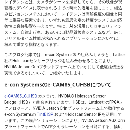
レイテンシとは、カメラがシーンを撮影してから、その映像が視
聴者のデバイスに表示されるまでの時間的遅延を指します。組込
みビジョンシステムにおいて、レイテンシは高解像度の画像と同
等に重要な要素であり、いずれも意思決定の精度やシステムの応
答性に直接影響を与えます。特に、AIを活用したセキュリティシ
ステム、自律走行車、あるいは自動品質検査システムなど、厳し
いリアルタイム性能が求められるアプリケーションにおいては、
極めて重要な指標となります。
このブログ記事では、e-con Systems製の組込みカメラと、Lattice
社のHoloscanセンサーブリッジを組み合わせることにより、
NVIDIA Jetson Orinプラットフォーム上でいかにして低遅延伝送を
実現できるかについて、ご紹介いたします。
e-con Systemsのe-CAM85_CUHSBについて
e-CAM85_CUHSB
カメラは、NVIDIA® Holoscan Sensor
Bridge（HSB）と統合されています。HSBは、Lattice社のFPGAテ
クノロジーと、NVIDIA Jetson Orinプラットフォーム上で動作する
e-con Systemsの
TintE ISP
およびHoloscan Sensor IPを活用して
います。この統合ソリューションにより、NVIDIA Jetson AGX Orin
プラットフォーム上でAIアクセラレーションを可能にする、幅広