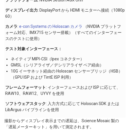
ディスプレイ出力
: DisplayPort から HDMI モニターへ接続（1080p
60）
カメラ
:
e-con Systems の Holoscan カメラ
（NVIDIA プラットフ
ォーム対応、IMX715 センサー搭載）（すべてのインターフェー
スのテストに使用）
テスト対象インターフェース：
ネイティブ MIPI-CSI（Ipex コネクター）
GMSL（シリアライザ／デシリアライザ ペア経由）
10G イーサネット経由の Holoscan センサーブリッジ（HSB）
（GPU ISP および TintE ISP 利用）
フレームフォーマット
: インターフェースおよび ISP に応じて、
RAW10、RAW12、UYVY を使用
ソフトウェアスタック
: 入力方式に応じて Holoscan SDK または
LibArgus パイプラインを使用
撮影からディスプレイ表示までの遅延は、Science Mosaic 製の
「遅延メーターキット」を用いて測定されます。