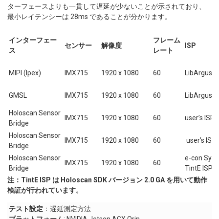
ターフェースよりも一貫して遅延が少ないことが示されており、
最小レイテンシーは 28ms であることが分かります。
インターフェー
フレーム
センサー
解像度
ISP
ス
レート
MIPI (Ipex)
IMX715
1920 x 1080
60
LibArgus I
GMSL
IMX715
1920 x 1080
60
LibArgus I
Holoscan Sensor
IMX715
1920 x 1080
60
user’s ISP
Bridge
Holoscan Sensor
IMX715
1920 x 1080
60
user’s ISP
Bridge
Holoscan Sensor
e-con Syst
IMX715
1920 x 1080
60
Bridge
TintE ISP
注：TintE ISP は Holoscan SDK バージョン 2.0 GA を用いて動作
検証が行われています。
テスト設定
：遅延測定方法
プラットフォーム
: NVIDIA Jetson AGX Orin