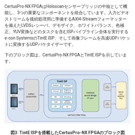
CertusPro-NX FPGAはHoloscanセンサーブリッジの中核として機
能し、3つの重要なコンポーネントを統合しています。入力ビデオ
ストリームを後続処理用に準備するAXI4-Streamフォーマッター
を備えたLVDSレシーバ、デモザイク、ホワイトバランス、色補
正、YUV変換などのタスクを含むISPパイプライン全体を実行する
e-con SystemsのTintE ISP、そして画像フレームを高速UDPパケッ
トに変換するUDPパケタイザーです。
下のブロック図は、CertusPro-NX FPGAとTintE ISPを示していま
す。
図3: TintE ISPを搭載したCertusPro-NX FPGAのブロック図