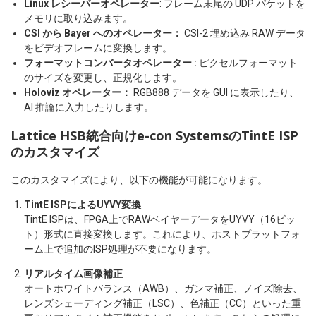
Linux レシーバーオペレーター
: フレーム末尾の UDP パケットを
メモリに取り込みます。
CSI から Bayer へのオペレーター：
CSI-2 埋め込み RAW データ
をビデオフレームに変換します。
フォーマットコンバータオペレーター :
ピクセルフォーマット
のサイズを変更し、正規化します。
Holoviz オペレーター：
RGB888 データを GUI に表示したり、
AI 推論に入力したりします。
Lattice HSB統合向けe-con SystemsのTintE ISP
のカスタマイズ
このカスタマイズにより、以下の機能が可能になります。
TintE ISPによるUYVY変換
TintE ISPは、FPGA上でRAWベイヤーデータをUYVY（16ビッ
ト）形式に直接変換します。これにより、ホストプラットフォ
ーム上で追加のISP処理が不要になります。
リアルタイム画像補正
オートホワイトバランス（AWB）、ガンマ補正、ノイズ除去、
レンズシェーディング補正（LSC）、色補正（CC）といった重