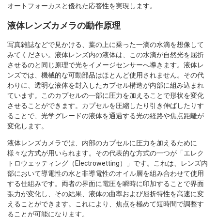
オートフォーカスと優れた応答性を実現します。
液体レンズカメラの動作原理
写真雑誌などで見かける、葉の上に乗った一滴の水滴を想像して
みてください。液体レンズ内の液体は、この水滴が自然光を屈折
させるのと同じ原理で光をイメージセンサーへ導きます。液体レ
ンズでは、機械的な可動部品はほとんど使用されません。その代
わりに、透明な液体を封入したカプセル構造が内部に組み込まれ
ています。このカプセルの一部に圧力を加えることで形状を変化
させることができます。カプセルを圧縮したり引き伸ばしたりす
ることで、光学グレードの液体を通過する光の経路や焦点距離が
変化します。
液体レンズカメラでは、内部のカプセルに圧力を加えるために
様々な方式が用いられます。その代表的な方式の一つが「エレク
トロウェッティング（Electrowetting）」です。これは、レンズ内
部において導電性の水と非導電性のオイル層を組み合わせて使用
する仕組みです。両者の界面に電圧を瞬時に印加することで界面
張力が変化し、その結果、液体の曲率および屈折特性を高速に変
えることができます。これにより、焦点を極めて短時間で調整す
ることが可能になります。