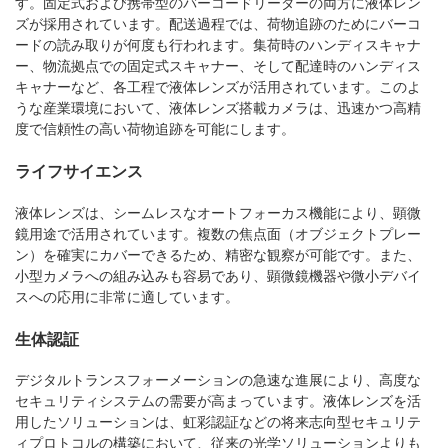
す。固定式および携帯型のバーコードリーダーの両方に液体レン
ズが採用されています。配送過程では、荷物追跡のためにバーコ
ードの読み取りが何度も行われます。集荷時のハンディスキャナ
ー、物流拠点での固定式スキャナー、そして配達時のハンディス
キャナーなど、各工程で液体レンズが活用されています。このよ
うな産業環境において、液体レンズ搭載カメラは、迅速かつ高精
度で信頼性の高い荷物追跡を可能にします。
ライフサイエンス
液体レンズは、シームレスなオートフォーカス機能により、顕微
鏡用途で活用されています。複数の焦点面（オブジェクトプレー
ン）を確実にカバーできるため、精密な観察が可能です。また、
小型カメラへの組み込みも容易であり、顕微鏡機器や微小デバイ
スへの応用に非常に適しています。
生体認証
デジタルトランスフォーメーションの急速な進展により、高度な
セキュリティシステムの需要が高まっています。液体レンズを活
用したソリューションは、虹彩認証などの将来志向型セキュリテ
ィプロトコルの構築において、従来の光学ソリューションよりも