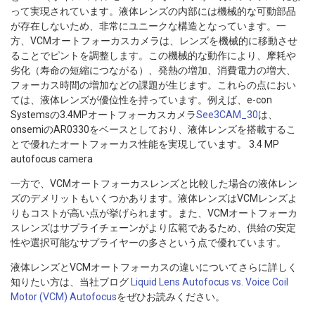
って実現されています。液体レンズの内部には機械的な可動部品
が存在しないため、非常にユニークな構造となっています。一
方、VCMオートフォーカスカメラは、レンズを機械的に移動させ
ることでピントを調整します。この機械的な動作により、摩耗や
劣化（寿命の短縮につながる）、発熱の増加、消費電力の増大、
フォーカス時間の増加などの課題が生じます。これらの点におい
ては、液体レンズが優位性を持っています。例えば、e-con
Systemsの3.4MPオートフォーカスカメラ
See3CAM_30
は、
onsemiのAR0330をベースとしており、液体レンズを搭載するこ
とで優れたオートフォーカス性能を実現しています。 3.4 MP
autofocus camera
一方で、VCMオートフォーカスレンズと比較した場合の液体レン
ズのデメリットもいくつかあります。液体レンズはVCMレンズよ
りもコストが高い点が挙げられます。また、VCMオートフォーカ
スレンズはサプライチェーンがより広範であるため、供給の安定
性や選択可能なサプライヤーの多さという点で優れています。
液体レンズとVCMオートフォーカスの違いについてさらに詳しく
知りたい方は、当社ブログ
Liquid Lens Autofocus vs. Voice Coil
Motor (VCM) Autofocus
をぜひお読みください。