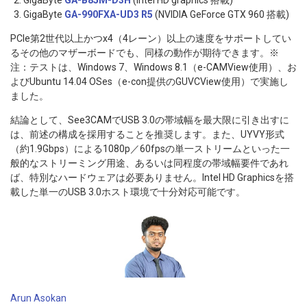
GigaByte
GA-B85M-D3H
(Intel HD graphics 搭載)
GigaByte
GA-990FXA-UD3 R5
(NVIDIA GeForce GTX 960 搭載)
PCIe第2世代以上かつx4（4レーン）以上の速度をサポートしてい
るその他のマザーボードでも、同様の動作が期待できます。※
注：テストは、Windows 7、Windows 8.1（e-CAMView使用）、お
よびUbuntu 14.04 OSes（e-con提供のGUVCView使用）で実施し
ました。
結論として、See3CAMでUSB 3.0の帯域幅を最大限に引き出すに
は、前述の構成を採用することを推奨します。また、UYVY形式
（約1.9Gbps）による1080p／60fpsの単一ストリームといった一
般的なストリーミング用途、あるいは同程度の帯域幅要件であれ
ば、特別なハードウェアは必要ありません。Intel HD Graphicsを搭
載した単一のUSB 3.0ホスト環境で十分対応可能です。
Arun Asokan