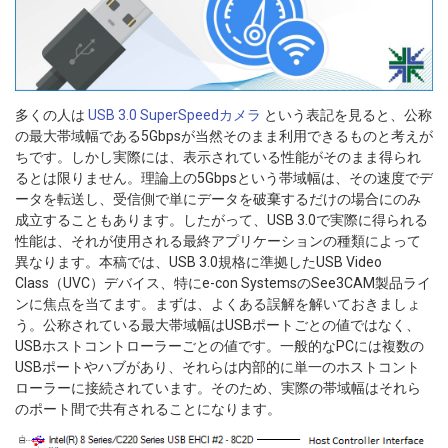
多くの人は
USB 3.0 SuperSpeedカメラ
という表記を見ると、公称
の最大帯域幅である5Gbpsが当然そのまま利用できるものと考えが
ちです。しかし実際には、表示されている性能がそのまま得られ
るとは限りません。理論上の5Gbpsという帯域幅は、その速度でデ
ータを転送し、受信側で単にデータを破棄するだけの場合にのみ
成立することもあります。したがって、USB 3.0で実際に得られる
性能は、それが使用される最終アプリケーションの種類によって
異なります。本稿では、USB 3.0規格に準拠したUSB Video
Class（UVC）デバイス、特にe-con SystemsのSee3CAM製品ライ
ンに焦点を当てます。まずは、よくある誤解を解いておきましょ
う。公称されている最大帯域幅はUSBポートごとの値ではなく、
USBホストコントローラーごとの値です。一般的なPCには複数の
USBポートやハブがあり、それらは内部的に単一のホストコント
ローラーに接続されています。そのため、実際の帯域幅はそれら
のポート間で共有されることになります。