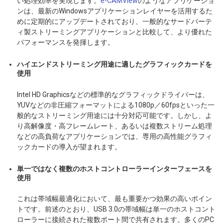
い処理効率を実現します。
e-CAMView
のようなアプリケーショ
ンは、最新のWindowsアプリケーションレイヤーを活用するた
めに定期的にアップデートされており、一般的なサードパーテ
ィ製ストリーミングアプリケーションと比較して、より優れた
パフォーマンスを発揮します。
ハイエンドストリーミング用途に適したグラフィックカードを
使用
Intel HD Graphicsなどの標準的なグラフィックドライバーは、
YUVなどの非圧縮フォーマットによる1080p／60fpsといった一
般的なストリーミング用途には十分対応可能です。しかし、よ
り高解像度・高フレームレート、あるいは複数ストリーム処理
などの高負荷なアプリケーションでは、専用の高性能グラフィ
ックカードの導入が望まれます。
単一ではなく複数のホストコントローラーインターフェースを
使用
これは帯域幅最適化において、最も重要かつ効果の高いポイン
トです。前述のとおり、USB 3.0の帯域幅は単一のホストコント
ローラーに接続された複数ポート間で共有されます。多くのPC