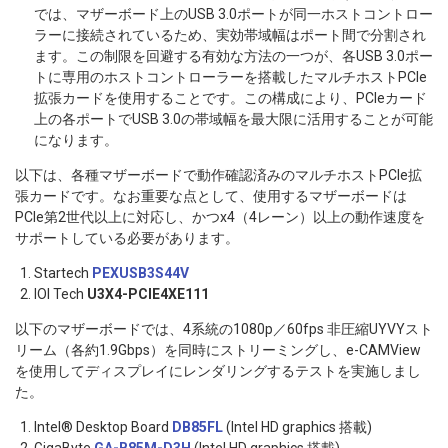
では、マザーボード上のUSB 3.0ポートが同一ホストコントロー
ラーに接続されているため、実効帯域幅はポート間で分割され
ます。この制限を回避する有効な方法の一つが、各USB 3.0ポー
トに専用のホストコントローラーを搭載したマルチホストPCIe
拡張カードを使用することです。この構成により、PCIeカード
上の各ポートでUSB 3.0の帯域幅を最大限に活用することが可能
になります。
以下は、各種マザーボードで動作確認済みのマルチホストPCIe拡
張カードです。なお重要な点として、使用するマザーボードは
PCIe第2世代以上に対応し、かつx4（4レーン）以上の動作速度を
サポートしている必要があります。
Startech
PEXUSB3S44V
IOI Tech
U3X4-PCIE4XE111
以下のマザーボードでは、4系統の1080p／60fps 非圧縮UYVYスト
リーム（各約1.9Gbps）を同時にストリーミングし、e-CAMView
を使用してディスプレイにレンダリングするテストを実施しまし
た。
Intel® Desktop Board
DB85FL
(Intel HD graphics 搭載)