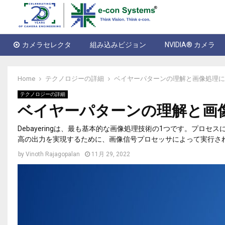
カメラセレクタ
組み込みビジョン
NVIDIA® カメラ
Home
テクノロジーの詳細
ベイヤーパターンの理解と画像処理にお
テクノロジーの詳細
ベイヤーパターンの理解と画像
Debayeringは、最も基本的な画像処理技術の1つです。プ
高の出力を実現するために、画像信号プロセッサによって実行さ
by
Vinoth Rajagopalan
11月 29, 2022