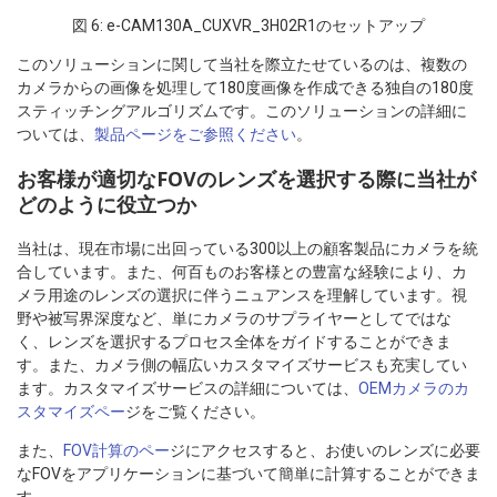
図 6: e-CAM130A_CUXVR_3H02R1のセットアップ
このソリューションに関して当社を際立たせているのは、複数の
カメラからの画像を処理して180度画像を作成できる独自の180度
スティッチングアルゴリズムです。このソリューションの詳細に
ついては、
製品ページをご参照ください
。
お客様が適切なFOVのレンズを選択する際に当社が
どのように役立つか
当社は、現在市場に出回っている300以上の顧客製品にカメラを統
合しています。また、何百ものお客様との豊富な経験により、カ
メラ用途のレンズの選択に伴うニュアンスを理解しています。視
野や被写界深度など、単にカメラのサプライヤーとしてではな
く、レンズを選択するプロセス全体をガイドすることができま
す。また、カメラ側の幅広いカスタマイズサービスも充実してい
ます。カスタマイズサービスの詳細については、
OEMカメラのカ
スタマイズペー
ジをご覧ください。
また、
FOV計算のペー
ジにアクセスすると、お使いのレンズに必要
なFOVをアプリケーションに基づいて簡単に計算することができま