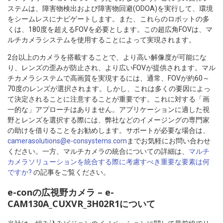
ステムは、障害物検出および障害物回避(ODOA)を実行して、環境
をシームレスにナビゲートします。また、これらのロボットの多
くは、180度を超えるFOVを必要とします。この超広角FOVは、マ
ルチカメラシステムを使用することによって実現されます。
2台以上のカメラを搭載することで、より高い解像度が可能にな
り、レンズの歪みが防止され、より広いFOVが提供されます。マル
チカメラシステムで高画質を実現するには、通常、FOVが約60～
70度のレンズが選択されます。しかし、これは多くの要因によっ
て決定されることに注意することが重要です。これに対する「画
一的な」アプローチはありません。アプリケーションに適した視
野とレンズを選択する際には、弊社などのイメージングの専門家
の助けを借りることをお勧めします。サポートが必要な場合は、
camerasolutions@e-consystems.com
までお気軽にお問い合わせ
ください。一方、マルチカメラの統合についての詳細は、
マルチ
カメラソリューションを統合する際に考慮すべき重要な要素は何
ですか?
の記事をご覧ください。
e-conの広視野カメラ – e-
CAM130A_CUXVR_3H02R1について