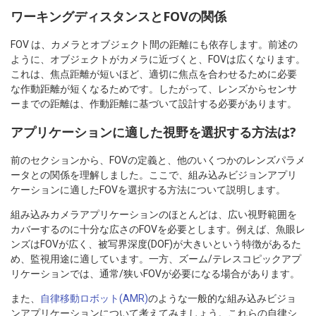
ワーキングディスタンスとFOVの関係
FOV は、カメラとオブジェクト間の距離にも依存します。前述の
ように、オブジェクトがカメラに近づくと、FOVは広くなります。
これは、焦点距離が短いほど、適切に焦点を合わせるために必要
な作動距離が短くなるためです。したがって、レンズからセンサ
ーまでの距離は、作動距離に基づいて設計する必要があります。
アプリケーションに適した視野を選択する方法は?
前のセクションから、FOVの定義と、他のいくつかのレンズパラメ
ータとの関係を理解しました。ここで、組み込みビジョンアプリ
ケーションに適したFOVを選択する方法について説明します。
組み込みカメラアプリケーションのほとんどは、広い視野範囲を
カバーするのに十分な広さのFOVを必要とします。例えば、魚眼レ
ンズはFOVが広く、被写界深度(DOF)が大きいという特徴があるた
め、監視用途に適しています。一方、ズーム/テレスコピックアプ
リケーションでは、通常/狭いFOVが必要になる場合があります。
また、
自律移動ロボット(AMR)
のような一般的な組み込みビジョ
ンアプリケーションについて考えてみましょう。これらの自律シ