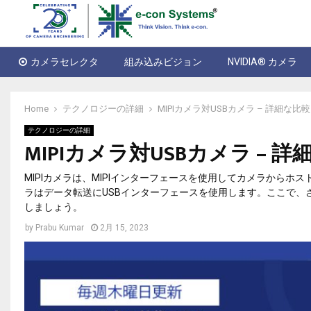
カメラセレクタ
組み込みビジョン
NVIDIA® カメラ
Home
テクノロジーの詳細
MIPIカメラ対USBカメラ – 詳細な比較
テクノロジーの詳細
MIPIカメラ対USBカメラ – 
MIPIカメラは、MIPIインターフェースを使用してカメラから
ラはデータ転送にUSBインターフェースを使用します。ここで、さ
しましょう。
by
Prabu Kumar
2月 15, 2023