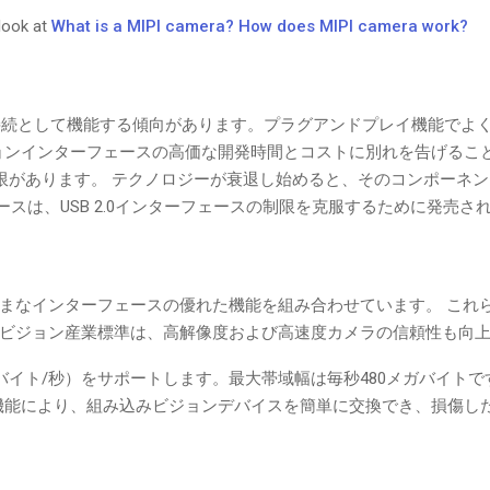
look at
What is a MIPI camera? How does MIPI camera work?
の接続として機能する傾向があります。プラグアンドプレイ機能でよ
ョンインターフェースの高価な開発時間とコストに別れを告げるこ
制限があります。 テクノロジーが衰退し始めると、そのコンポーネ
ターフェースは、USB 2.0インターフェースの制限を克服するために発売
スは、さまざまなインターフェースの優れた機能を組み合わせています。 こ
3.0のビジョン産業標準は、高解像度および高速度カメラの信頼性も向
イト/秒）をサポートします。最大帯域幅は毎秒480メガバイトです
プレイ機能により、組み込みビジョンデバイスを簡単に交換でき、損傷し