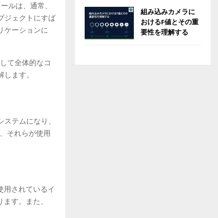
ュールは、通常、
組み込みカメラに
ブジェクトにすば
おけるF値とその重
リケーションに
要性を理解する
そして全体的なコ
解します。
システムになり、
と、それらが使用
使用されているイ
ります。また、