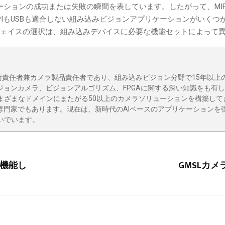
ションの成功または失敗の瞬間を表しています。したがって、MIPI
PIもUSBも適合しない組み込みビジョンアプリケーションがいくつ
フェイスの選択は、組み込みデバイスに必要な機能セットによって
emsの最高技術責任者兼カメラ製品責任者であり、組み込みビジョン分野で15年以
ジョンカメラ、ビジョンアルゴリズム、FPGAに関する深い知識をも有
まざまなドメインにまたがる50以上のカメラソリューションを構築して
専門家でもあります。現在は、新時代のAIベースのアプリケーションを
いでいます。
に機能し
GMSLカメ