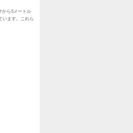
サから5メートル
ています。これら