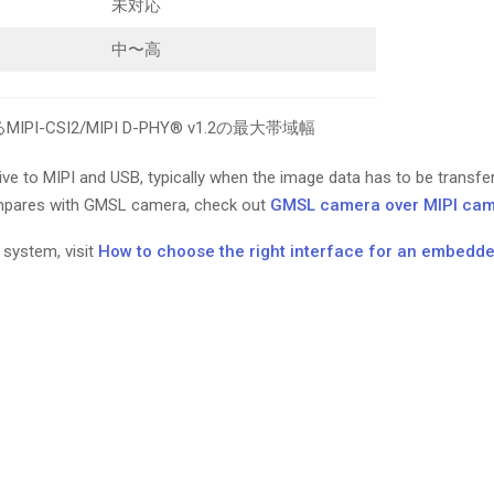
未対応
中〜高
IPI-CSI2/MIPI D-PHY® v1.2の最大帯域幅
ive to MIPI and USB, typically when the image data has to be transfe
mpares with GMSL camera, check out
GMSL camera over MIPI ca
 system, visit
How to choose the right interface for an embedde