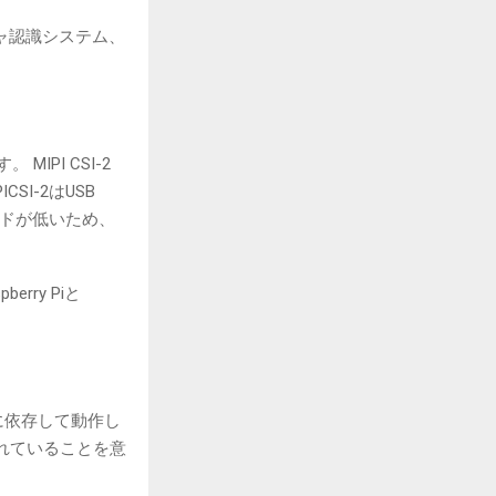
ャ認識システム、
IPI CSI-2
CSI-2はUSB
ッドが低いため、
ry Piと
。
に依存して動作し
れていることを意