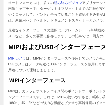
オートフォーカスは、多くの
組み込みビジョン
アプリケーシ
画像キャプチャ中にターゲットオブジェクトまでの距離が変
やくロックして、ピントが合っていることを確認する必要が
は、産業用ハンドヘルド、ドキュメントスキャナーとカメラ
最適なインターフェースの選択は、フレームレート/帯域幅
ストなど、多くの要因に依存します。この記事では、両方の
MIPIおよびUSBインターフェ
MIPIカメラ
は、MIPIインターフェースを使用してカメラか
USBカメラはデータ転送にUSBインターフェースを使用しま
用途について理解しましょう。
MIPIインターフェース
MIPIは、カメラとホストデバイス間のポイントツーポイン
ンターフェースです。これは、MIPIの使いやすさと、幅広
1080p、4K、8Kなどの強力な機能とビデオや高解像度のイ