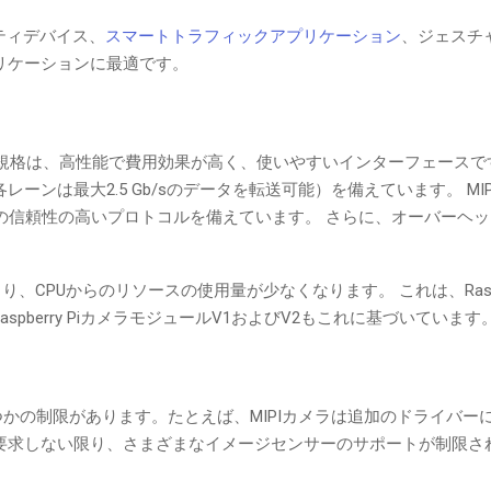
ティデバイス、
スマートトラフィックアプリケーション
、ジェスチ
リケーションに最適です。
代）規格は、高性能で費用効果が高く、使いやすいインターフェースです。 M
ーンは最大2.5 Gb/sのデータを転送可能）を備えています。 MIPI
るための信頼性の高いプロトコルを備えています。 さらに、オーバーヘ
り、CPUからのリソースの使用量が少なくなります。 これは、Raspber
aspberry PiカメラモジュールV1およびV2もこれに基づいています
くつかの制限があります。たとえば、MIPIカメラは追加のドライバー
要求しない限り、さまざまなイメージセンサーのサポートが制限さ