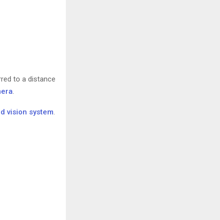
rred to a distance
mera
.
d vision system
.