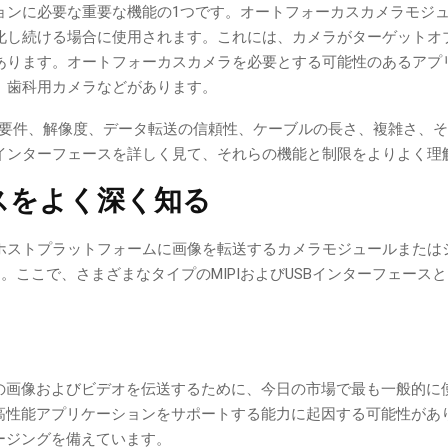
ョンに必要な重要な機能の1つです。オートフォーカスカメラモジ
化し続ける場合に使用されます。これには、カメラがターゲットオ
あります。オートフォーカスカメラを必要とする可能性のあるアプ
、歯科用カメラなどがあります。
の要件、解像度、データ転送の信頼性、ケーブルの長さ、複雑さ、
インターフェースを詳しく見て、それらの機能と制限をよりよく理
ースをよく深く知る
らホストプラットフォームに画像を転送するカメラモジュールまたは
す。ここで、さまざまなタイプのMIPIおよびUSBインターフェース
トの画像およびビデオを伝送するために、今日の市場で最も一般的に
い高性能アプリケーションをサポートする能力に起因する可能性があ
メージングを備えています。