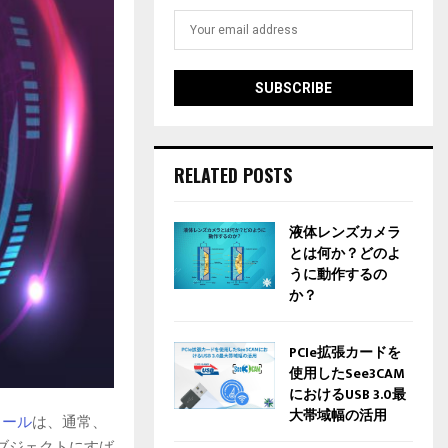
RELATED POSTS
液体レンズカメラ
とは何か？どのよ
うに動作するの
か？
PCIe拡張カードを
使用したSee3CAM
におけるUSB 3.0最
大帯域幅の活用
ュール
は、通常、
ブジェクトにすば