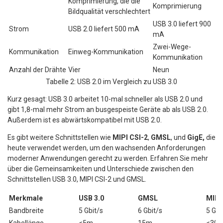
Komprimierung, die die
Komprimierung
Bildqualität verschlechtert
USB 3.0 liefert 900
Strom
USB 2.0 liefert 500 mA
mA
Zwei-Wege-
Kommunikation
Einweg-Kommunikation
Kommunikation
Anzahl der Drähte
Vier
Neun
Tabelle 2: USB 2.0 im Vergleich zu USB 3.0
Kurz gesagt: USB 3.0 arbeitet 10-mal schneller als USB 2.0 und
gibt 1,8-mal mehr Strom an busgespeiste Geräte ab als USB 2.0.
Außerdem ist es abwärtskompatibel mit USB 2.0.
Es gibt weitere Schnittstellen wie
MIPI CSI-2
,
GMSL
, und
GigE,
die
heute verwendet werden, um den wachsenden Anforderungen
moderner Anwendungen gerecht zu werden. Erfahren Sie mehr
über die Gemeinsamkeiten und Unterschiede zwischen den
Schnittstellen USB 3.0, MIPI CSI-2 und GMSL.
Merkmale
USB 3.0
GMSL
MIPI
Bandbreite
5 Gbit/s
6 Gbit/s
5 Gb
Kabellänge
<5m
15m
<30