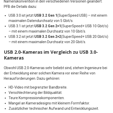
Namenskonvention in den verschiedenen Versionen geändert.
PFB die Details dazu:
USB 3.0 ist jetzt
USB 3.2 Gen 1
(SuperSpeed USB) – mit einem
maximalen Datendurchsatz von 5 Gbit/s.
USB 3.1 ist jetzt
USB 3.2 Gen 2×1
(SuperSpeed+ USB 10 Gbit/s)
– mit einem maximalen Durchsatz von 10 Gbit/s.
USB 3.2 ist jetzt
USB 3.2 Gen 2×2
(SuperSpeed+ USB 20 Gbit/s)
– mit einem maximalen Durchsatz von 20 Gbit/s.
USB 2.0-Kameras im Vergleich zu USB 3.0-
Kameras
Obwohl USB 2.0-Kameras sehr beliebt sind, stehen Ingenieure bei
der Entwicklung einer solchen Kamera vor einer Reihe von
Herausforderungen. Dazu gehören:
HD-Video mit begrenzter Bandbreite.
Verschlechterung der Bildqualität.
Teure Kompressionskomponenten.
Mangel an Kameradesigns mit kleinem Formfaktor.
Zusätzlicher technischer Aufwand und Entwicklungszeit.