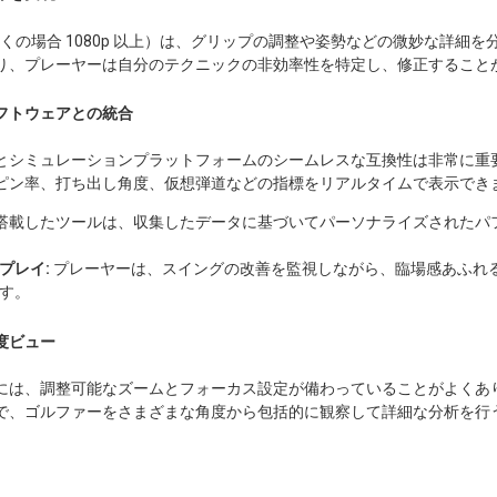
（多くの場合 1080p 以上）は、グリップの調整や姿勢などの微妙な詳細
り、プレーヤーは自分のテクニックの非効率性を特定し、修正すること
フトウェアとの統合
とシミュレーションプラットフォームのシームレスな互換性は非常に重
ピン率、打ち出し角度、仮想弾道などの指標をリアルタイムで表示でき
 を搭載したツールは、収集したデータに基づいてパーソナライズされたパ
プレイ:
プレーヤーは、スイングの改善を監視しながら、臨場感あふれる
す。
度ビュー
には、調整可能なズームとフォーカス設定が備わっていることがよくあ
で、ゴルファーをさまざまな角度から包括的に観察して詳細な分析を行