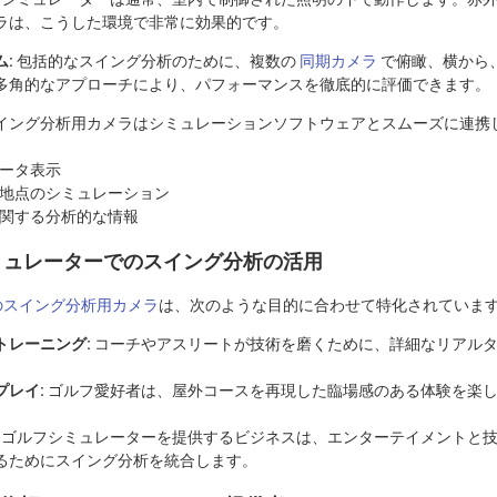
ラは、こうした環境で非常に効果的です。
:
包括的なスイング分析のために、複数の
同期カメラ
で俯瞰、横から
多角的なアプローチにより、パフォーマンスを徹底的に評価できます。
イング分析用カメラはシミュレーションソフトウェアとスムーズに連携
ータ表示
地点のシミュレーション
関する分析的な情報
シミュレーターでのスイング分析の活用
のスイング分析用カメラ
は、次のような目的に合わせて特化されていま
トレーニング:
コーチやアスリートが技術を磨くために、詳細なリアル
プレイ:
ゴルフ愛好者は、屋外コースを再現した臨場感のある体験を楽
ゴルフシミュレーターを提供するビジネスは、エンターテイメントと
るためにスイング分析を統合します。