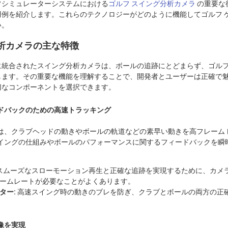
フシミュレーターシステムにおける
ゴルフ スイング分析カメラ
の重要な
用例を紹介します。これらのテクノロジーがどのように機能してゴルフ 
い。
析カメラの主な特徴
に統合されたスイング分析カメラは、ボールの追跡にとどまらず、ゴル
します。その重要な機能を理解することで、開発者とユーザーは正確で
切なコンポーネントを選択できます。
ドバックのための高速トラッキング
は、クラブヘッドの動きやボールの軌道などの素早い動きを高フレーム 
イングの仕組みやボールのパフォーマンスに関するフィードバックを瞬
スムーズなスローモーション再生と正確な追跡を実現するために、カメラは
フレームレートが必要なことがよくあります。
ター:
高速スイング時の動きのブレを防ぎ、クラブとボールの両方の正
像を実現