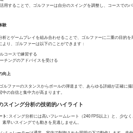
活用することで、ゴルファーは自分のスイングを調整し、コースでのパ
体験
分析とゲームプレイを組み合わせることで、ゴルファーに二重の目的を
により、ゴルファーは以下のことができます：
ルコースで練習する
ーチングのアドバイスを受ける
の向上
ゴルファーのスタンスからボールの弾道まで、あらゆる詳細が正確に撮
習中の自信と集中力が高まります。
のスイング分析の技術的ハイライト
ト:
スイング分析には高いフレームレート（240 FPS以上）と、少なく
、素早いスイングでも動きを見逃しません。
フシミュレーターは通常、室内で制御された照明の下で動作します。赤