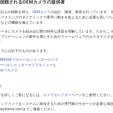
ms – 信頼されるOEMカメラの提供者
、20年以上の経験を持ち、
OEMカメラ
の設計、開発、製造を行っています。
ルフスイングのダイナミックで素早い動きを捉えるために必要な高いフ
度などの機能を備えています。
レータにカメラを組み込む際の特有な課題を理解しています。だからこ
アプリケーションの要件を満たすためのファームウェアのカスタマイズ
す。
メラには以下のものがあります。
us S IMX568 グローバルシャッターカメラ
 グローバルシャッターカメラモジュール
Gen 1カメラ
ラ
プを詳しくご覧になるには、
カメラセレクター
ページをご参照ください
イングカメラ
をシステムに統合するための専門家のサポートが必要な場
e-consystems.comまでご連絡ください。