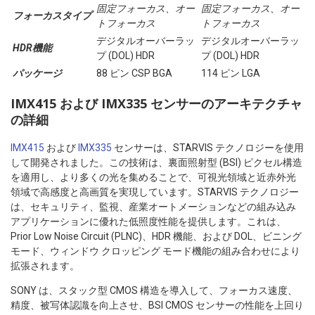
固定フォーカス、オー
固定フォーカス、オー
フォーカスタイプ
トフォーカス
トフォーカス
デジタルオーバーラッ
デジタルオーバーラッ
HDR機能
プ (DOL) HDR
プ (DOL) HDR
パッケージ
88 ピン CSP BGA
114 ピン LGA
IMX415 および IMX335 センサーのアーキテクチャ
の詳細
IMX415
および
IMX335
センサーは、STARVIS テクノロジーを使用
して開発されました。この技術は、裏面照射型 (BSI) ピクセル構造
を適用し、より多くの光を集めることで、可視光領域と近赤外光
領域で高感度と高画質を実現しています。STARVIS テクノロジー
は、セキュリティ、監視、産業オートメーションなどの組み込み
アプリケーションに優れた低照度性能を提供します。これは、
Prior Low Noise Circuit (PLNC)、HDR 機能、および DOL、ビニング
モード、ウィンドウ クロッピング モード機能の組み合わせにより
拡張されます。
SONY は、スタック型 CMOS 構造を導入して、フォーカス速度、
精度、被写体認識を向上させ、BSI CMOS センサーの性能を上回り