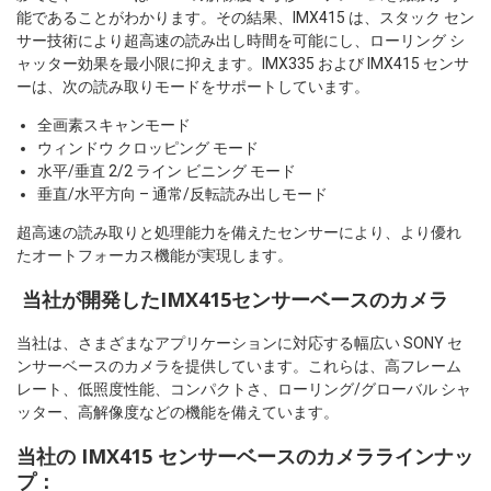
能であることがわかります。その結果、IMX415 は、スタック セン
サー技術により超高速の読み出し時間を可能にし、ローリング シ
ャッター効果を最小限に抑えます。IMX335 および IMX415 センサ
ーは、次の読み取りモードをサポートしています。
全画素スキャンモード
ウィンドウ クロッピング モード
水平/垂直 2/2 ライン ビニング モード
垂直/水平方向 – 通常/反転読み出しモード
超高速の読み取りと処理能力を備えたセンサーにより、より優れ
たオートフォーカス機能が実現します。
当社が開発したIMX415センサーベースのカメラ
当社は、さまざまなアプリケーションに対応する幅広い SONY セ
ンサーベースのカメラを提供しています。これらは、高フレーム
レート、低照度性能、コンパクトさ、ローリング/グローバル シャ
ッター、高解像度などの機能を備えています。
当社の IMX415 センサーベースのカメララインナッ
プ：