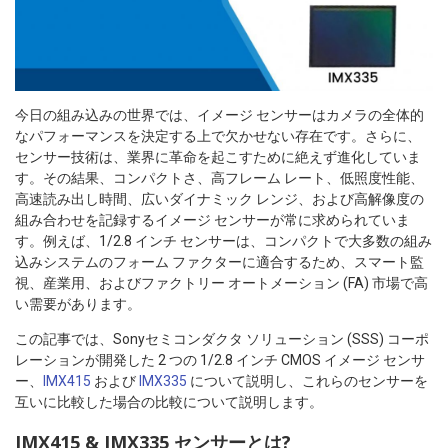
今日の組み込みの世界では、イメージ センサーはカメラの全体的
なパフォーマンスを決定する上で欠かせない存在です。さらに、
センサー技術は、業界に革命を起こすために絶えず進化していま
す。その結果、コンパクトさ、高フレーム レート、低照度性能、
高速読み出し時間、広いダイナミック レンジ、および高解像度の
組み合わせを記録するイメージ センサーが常に求められていま
す。例えば、1/2.8 インチ センサーは、コンパクトで大多数の組み
込みシステムのフォーム ファクターに適合するため、スマート監
視、産業用、およびファクトリー オートメーション (FA) 市場で高
い需要があります。
この記事では、Sonyセミコンダクタ ソリューション (SSS) コーポ
レーションが開発した 2 つの 1/2.8 インチ CMOS イメージ センサ
ー、
IMX415
および
IMX335
について説明し、これらのセンサーを
互いに比較した場合の比較について説明します。
IMX415 & IMX335 センサーとは?