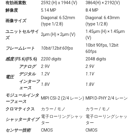
有効画素数
2592 (H) x 1944 (V)
3864(H) × 2192(V)
解像度
5.14 MP
8.4 MP
Diagonal: 6.52mm
Diagonal: 6.43mm
画像サイズ
(type 1/2.8)
(type 1/2.8)
ユニットセルサイ
1.45μm (H) × 1.45μm
2μm (H) × 2μm (V)
ズ
(V)
10bit 90fps, 12bit
フレームレート
10bit/12bit 60fps
60fps
感度 (F5.6)
(F5.6)
2200 digits
2048 digits
アナログ
2.9V
2.9V
デジタル
1.2V
1.1V
電圧
インターフ
1.8V
1.8V
ェース
モジュールインタ
MIPI CSI-2 (2/4 レーン)
MIPI D-PHY 2/4 レーン
ーフェース
クロマティクス
カラー / モノ
カラー / モノ
電子ローリングシャッ
電子ローリングシャッ
シャッタータイプ
ター
ター
センサー技術
CMOS
CMOS