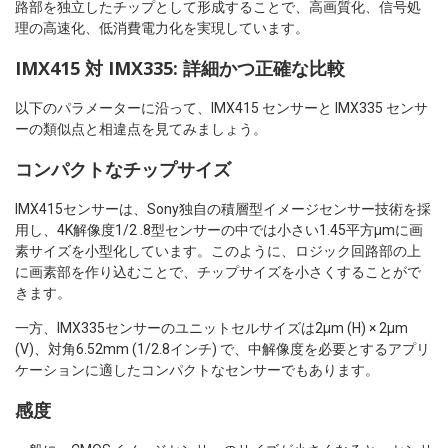
路部を独立したチップとして形成することで、高画質化、信号処
理の高速化、低消費電力化を実現しています。
IMX415 対 IMX335: 詳細かつ正確な比較
以下のパラメーターに沿って、IMX415 センサーと IMX335 センサ
ーの類似点と相違点を見てみましょう。
コンパクトなチップサイズ
IMX415センサーは、Sony独自の積層型イメージセンサー技術を採
用し、4K解像度1/2 .8型センサーの中では小さい1.45平方μmに画
素サイズを小型化しています。このように、ロジック回路部の上
に画素部を作り込むことで、チップサイズを小さくすることがで
きます。
一方、IMX335センサーのユニットセルサイズは2μm (H) × 2μm
(V)、対角6.52mm (1/2.8インチ) で、中解像度を必要とするアプリ
ケーションに適したコンパクトなセンサーでもあります。
感度