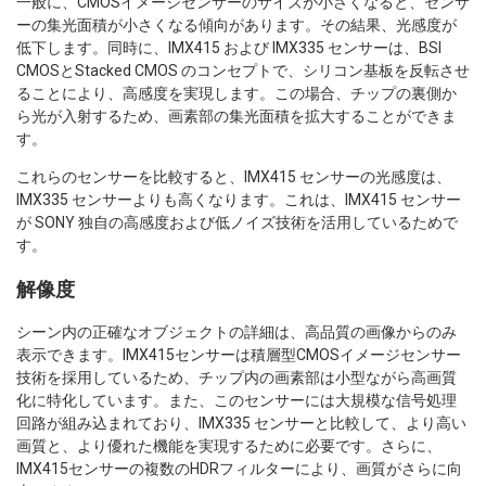
一般に、CMOSイメージセンサーのサイズが小さくなると、センサ
ーの集光面積が小さくなる傾向があります。その結果、光感度が
低下します。同時に、IMX415 および IMX335 センサーは、BSI
CMOSとStacked CMOS のコンセプトで、シリコン基板を反転させ
ることにより、高感度を実現します。この場合、チップの裏側か
ら光が入射するため、画素部の集光面積を拡大することができま
す。
これらのセンサーを比較すると、IMX415 センサーの光感度は、
IMX335 センサーよりも高くなります。これは、IMX415 センサー
が SONY 独自の高感度および低ノイズ技術を活用しているためで
す。
解像度
シーン内の正確なオブジェクトの詳細は、高品質の画像からのみ
表示できます。IMX415センサーは積層型CMOSイメージセンサー
技術を採用しているため、チップ内の画素部は小型ながら高画質
化に特化しています。また、このセンサーには大規模な信号処理
回路が組み込まれており、IMX335 センサーと比較して、より高い
画質と、より優れた機能を実現するために必要です。さらに、
IMX415センサーの複数のHDRフィルターにより、画質がさらに向