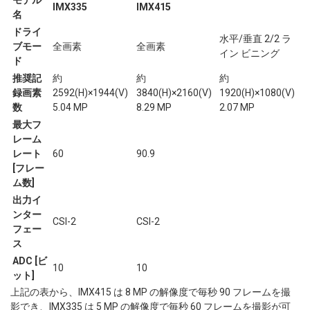
モデル
IMX335
IMX415
名
ドライ
水平/垂直 2/2 ラ
ブモー
全画素
全画素
イン ビニング
ド
推奨記
約
約
約
録画素
2592(H)×1944(V)
3840(H)×2160(V)
1920(H)×1080(V)
数
5.04 MP
8.29 MP
2.07 MP
最大フ
レーム
レート
60
90.9
[フレー
ム数]
出力イ
ンター
CSI-2
CSI-2
フェー
ス
ADC [ビ
10
10
ット]
上記の表から、IMX415 は 8 MP の解像度で毎秒 90 フレームを撮
影でき、IMX335 は 5 MP の解像度で毎秒 60 フレームを撮影が可