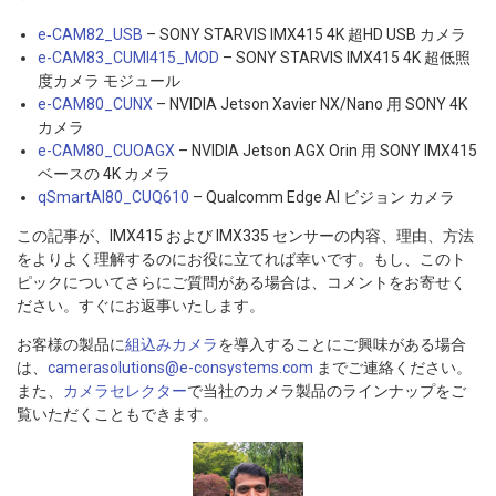
e‑CAM82_USB
– SONY STARVIS IMX415 4K 超HD USB カメラ
e-CAM83_CUMI415_MOD
– SONY STARVIS IMX415 4K 超低照
度カメラ モジュール
e-CAM80_CUNX
– NVIDIA Jetson Xavier NX/Nano 用 SONY 4K
カメラ
e-CAM80_CUOAGX
– NVIDIA Jetson AGX Orin 用 SONY IMX415
ベースの 4K カメラ
qSmartAI80_CUQ610
– Qualcomm Edge AI ビジョン カメラ
この記事が、IMX415 および IMX335 センサーの内容、理由、方法
をよりよく理解するのにお役に立てれば幸いです。もし、このト
ピックについてさらにご質問がある場合は、コメントをお寄せく
ださい。すぐにお返事いたします。
お客様の製品に
組込みカメラ
を導入することにご興味がある場合
は、
camerasolutions@e-consystems.com
までご連絡ください。
また、
カメラセレクター
で当社のカメラ製品のラインナップをご
覧いただくこともできます。