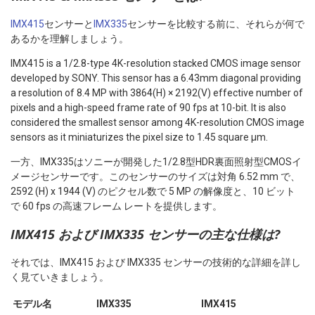
IMX415
センサーと
IMX335
センサーを比較する前に、それらが何で
あるかを理解しましょう。
IMX415 is a 1/2.8-type 4K-resolution stacked CMOS image sensor
developed by SONY. This sensor has a 6.43mm diagonal providing
a resolution of 8.4 MP with 3864(H) × 2192(V) effective number of
pixels and a high-speed frame rate of 90 fps at 10-bit. It is also
considered the smallest sensor among 4K-resolution CMOS image
sensors as it miniaturizes the pixel size to 1.45 square μm.
一方、IMX335はソニーが開発した1/2.8型HDR裏面照射型CMOSイ
メージセンサーです。このセンサーのサイズは対角 6.52 mm で、
2592 (H) x 1944 (V) のピクセル数で 5 MP の解像度と、10 ビット
で 60 fps の高速フレーム レートを提供します。
IMX415 および IMX335 センサーの主な仕様は?
それでは、IMX415 および IMX335 センサーの技術的な詳細を詳し
く見ていきましょう。
モデル名
IMX335
IMX415