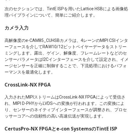
次のセクションでは、TintE ISPを用いたLattice HSBによる画像処
理パイプラインについて、簡単にご紹介します。
カメラ入力
高解像度のe-CAM85_CUHSBカメラは、4レーンのMIPI CSIインタ
ーフェースを介してRAW10/12ビットベイヤーデータをストリー
ミングします。露出、ゲイン、解像度、フレームレートなどのセ
ンサーパラメータはI2Cインターフェースを介して設定され、イメ
ージセンサーを正確に制御することで、下流処理におけるパフォ
ーマンスを最適化します。
CrossLink-NX FPGA
入力されたMIPIストリームはCrossLink-NX FPGAによって受信さ
れ、MIPI D-PHYからLVDSへの変換が行われます。この変換によ
り、センサーのネイティブインターフェースが調整され、プロセ
ッサーコアへの信頼性の高い高速伝送が実現します。
CertusPro-NX FPGAとe-con SystemsのTintE ISP