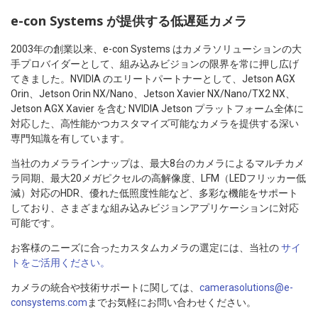
e-con Systems が提供する低遅延カメラ
2003年の創業以来、e-con Systems はカメラソリューションの大
手プロバイダーとして、組み込みビジョンの限界を常に押し広げ
てきました。NVIDIA のエリートパートナーとして、Jetson AGX
Orin、Jetson Orin NX/Nano、Jetson Xavier NX/Nano/TX2 NX、
Jetson AGX Xavier を含む NVIDIA Jetson プラットフォーム全体に
対応した、高性能かつカスタマイズ可能なカメラを提供する深い
専門知識を有しています。
当社のカメララインナップは、最大8台のカメラによるマルチカメ
ラ同期、最大20メガピクセルの高解像度、LFM（LEDフリッカー低
減）対応のHDR、優れた低照度性能など、多彩な機能をサポート
しており、さまざまな組み込みビジョンアプリケーションに対応
可能です。
お客様のニーズに合ったカスタムカメラの選定には、当社の
サイ
トをご活用ください。
カメラの統合や技術サポートに関しては、
camerasolutions@e-
consystems.com
までお気軽にお問い合わせください。