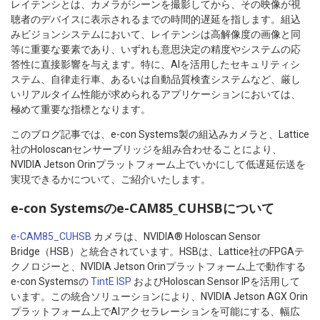
レイテンシとは、カメラがシーンを撮影してから、その映像が視
聴者のデバイスに表示されるまでの時間的遅延を指します。組込
みビジョンシステムにおいて、レイテンシは高解像度の画像と同
等に重要な要素であり、いずれも意思決定の精度やシステムの応
答性に直接影響を与えます。特に、AIを活用したセキュリティシ
ステム、自律走行車、あるいは自動品質検査システムなど、厳し
いリアルタイム性能が求められるアプリケーションにおいては、
極めて重要な指標となります。
このブログ記事では、e-con Systems製の組込みカメラと、Lattice
社のHoloscanセンサーブリッジを組み合わせることにより、
NVIDIA Jetson Orinプラットフォーム上でいかにして低遅延伝送を
実現できるかについて、ご紹介いたします。
e-con Systemsのe-CAM85_CUHSBについて
e-CAM85_CUHSB
カメラは、NVIDIA® Holoscan Sensor
Bridge（HSB）と統合されています。HSBは、Lattice社のFPGAテ
クノロジーと、NVIDIA Jetson Orinプラットフォーム上で動作する
e-con Systemsの
TintE ISP
およびHoloscan Sensor IPを活用して
います。この統合ソリューションにより、NVIDIA Jetson AGX Orin
プラットフォーム上でAIアクセラレーションを可能にする、幅広