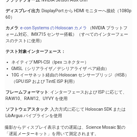
ディスプレイ出力
: DisplayPort から HDMI モニターへ接続（1080p
60）
カメラ
:
e-con Systems の Holoscan カメラ
（NVIDIA プラットフ
ォーム対応、IMX715 センサー搭載）（すべてのインターフェー
スのテストに使用）
テスト対象インターフェース：
ネイティブ MIPI-CSI（Ipex コネクター）
GMSL（シリアライザ／デシリアライザ ペア経由）
10G イーサネット経由の Holoscan センサーブリッジ（HSB）
（GPU ISP および TintE ISP 利用）
フレームフォーマット
: インターフェースおよび ISP に応じて、
RAW10、RAW12、UYVY を使用
ソフトウェアスタック
: 入力方式に応じて Holoscan SDK または
LibArgus パイプラインを使用
撮影からディスプレイ表示までの遅延は、Science Mosaic 製の
「遅延メーターキット」を用いて測定されます。