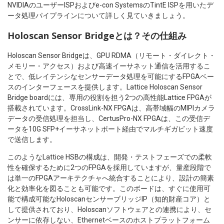
NVIDIAのユーザーISPおよびe-con SystemsのTintE ISPを用いたデ
ータ処理パイプラインについて詳しく見ていきましょう。
Holoscan Sensor Bridgeとは？その仕組み
Holoscan Sensor Bridgeは、GPU RDMA（リモート・ダイレクト・
メモリー・アクセス）および高速イーサネット通信を活用するこ
とで、低レイテンシなセンサーデータ処理を可能にするFPGAベー
スのインターフェースを提供します。Lattice Holoscan Sensor
Bridge boardには、専用の役割を担う2つの高性能Lattice FPGAが
搭載されています。CrossLink-NX FPGAは、高帯域幅のMIPIカメラ
データの受信処理を担当し、CertusPro-NX FPGAは、この受信デ
ータを10G SFP+イーサネットポート経由でマルチギガビット速度
で送信します。
このようなLattice HSBの構成は、開発・テストフェーズでの柔軟
性を確保するために2つのFPGAを採用していますが、量産段階で
は単一のFPGAアーキテクチャへ統合することにより、設計の簡素
化と効率化を図ることも可能です。このボードは、すぐに使用可
能で構成可能なHoloscanセンサーブリッジIP（知的財産コア）と
して提供されており、Holoscanソフトウェアとの連携により、セ
ンサーに依存しない、Ethernetベースのホストプラットフォーム