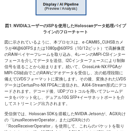
図1: NVIDIAユーザーのISPを使用したHoloscanデータ処理パイプ
ラインのフローチャート
図に示されているように、本プロセスは、e-CAM85_CUHSBカメ
ラが4K@60FPSまたは1080p@60FPS（10/12ビット）で高解像度
のRAWベイヤーフレームを取り込み、4レーンのMIPI-CSIインター
フェースを介してデータを送信、I2Cインターフェースにより制御
信号を送ることから始まります。続いて、CrossLink-NX FPGAが
MIPI-CSI経由でこのRAWビデオデータを受信し、次の処理段階に
備えてLVDSフォーマットに変換します。その後、変換されたLVDS
データはCertusPro-NX FPGAに送信され、AXI4-Stream形式にデコ
ードされます。デコード後、UDPプロトコルを用いてフレームデ
ータをパケット化し、デュアル10G SFP+イーサネットポートを介
してストリーミング出力されます。
受信側では、Holoscan SDKを搭載したNVIDIA Jetsonが、AGX向け
の「LinuxReceiverOperator」またはIGX向けの
「RoceReceiverOperator」を使用して、これらのパケットを取り