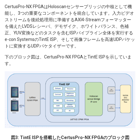
CertusPro-NX FPGAはHoloscanセンサーブリッジの中核として機
能し、3つの重要なコンポーネントを統合しています。入力ビデオ
ストリームを後続処理用に準備するAXI4-Streamフォーマッター
を備えたLVDSレシーバ、デモザイク、ホワイトバランス、色補
正、YUV変換などのタスクを含むISPパイプライン全体を実行する
e-con SystemsのTintE ISP、そして画像フレームを高速UDPパケッ
トに変換するUDPパケタイザーです。
下のブロック図は、CertusPro-NX FPGAとTintE ISPを示していま
す。
図3: TintE ISPを搭載したCertusPro-NX FPGAのブロック図