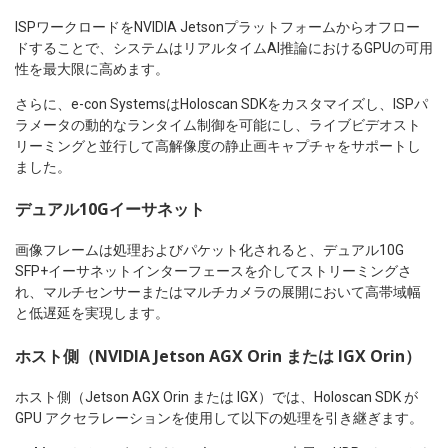
ISPワークロードをNVIDIA Jetsonプラットフォームからオフロー
ドすることで、システムはリアルタイムAI推論におけるGPUの可用
性を最大限に高めます。
さらに、e-con SystemsはHoloscan SDKをカスタマイズし、ISPパ
ラメータの動的なランタイム制御を可能にし、ライブビデオスト
リーミングと並行して高解像度の静止画キャプチャをサポートし
ました。
デュアル10Gイーサネット
画像フレームは処理およびパケット化されると、デュアル10G
SFP+イーサネットインターフェースを介してストリーミングさ
れ、マルチセンサーまたはマルチカメラの展開において高帯域幅
と低遅延を実現します。
ホスト側（NVIDIA Jetson AGX Orin または IGX Orin）
ホスト側（Jetson AGX Orin または IGX）では、Holoscan SDK が
GPU アクセラレーションを使用して以下の処理を引き継ぎます。