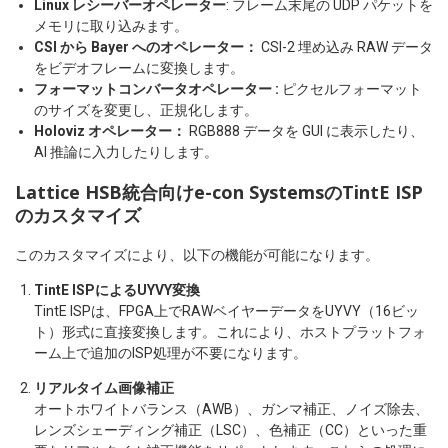
Linux レシーバーオペレーター
: フレーム末尾の UDP パケットを
メモリに取り込みます。
CSI から Bayer へのオペレーター：
CSI-2 埋め込み RAW データ
をビデオフレームに変換します。
フォーマットコンバータオペレーター :
ピクセルフォーマット
のサイズを変更し、正規化します。
Holoviz オペレーター：
RGB888 データを GUI に表示したり、
AI 推論に入力したりします。
Lattice HSB統合向けe-con SystemsのTintE ISP
のカスタマイズ
このカスタマイズにより、以下の機能が可能になります。
TintE ISPによるUYVY変換
TintE ISPは、FPGA上でRAWベイヤーデータをUYVY（16ビッ
ト）形式に直接変換します。これにより、ホストプラットフォ
ーム上で追加のISP処理が不要になります。
リアルタイム画像補正
オートホワイトバランス（AWB）、ガンマ補正、ノイズ除去、
レンズシェーディング補正（LSC）、色補正（CC）といった重