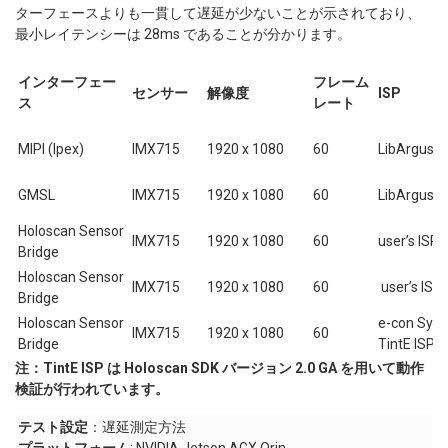
ターフェースよりも一貫して遅延が少ないことが示されており、
最小レイテンシーは 28ms であることが分かります。
インターフェー
フレーム
センサー
解像度
ISP
ス
レート
MIPI (Ipex)
IMX715
1920 x 1080
60
LibArgus I
GMSL
IMX715
1920 x 1080
60
LibArgus I
Holoscan Sensor
IMX715
1920 x 1080
60
user’s ISP
Bridge
Holoscan Sensor
IMX715
1920 x 1080
60
user’s ISP
Bridge
Holoscan Sensor
e-con Syst
IMX715
1920 x 1080
60
Bridge
TintE ISP
注：TintE ISP は Holoscan SDK バージョン 2.0 GA を用いて動作
検証が行われています。
テスト設定
：遅延測定方法
プラットフォーム
: NVIDIA Jetson AGX Orin