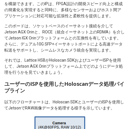
を構築できます。このIPは、FPGA設計の開発スピード向上と構成
の簡素化を実現すると同時に、多様なセンサーおよびホスト間ア
プリケーションに対応可能な拡張性と柔軟性を提供します。
このボードは、ソケットベースのイーサネット接続を介して
Jetson AGX Orinと、ROCE（統合イーサネット上のRDMA）を介し
てJetson IGX Orinプラットフォームとの互換性を有しています。
さらに、デュアル10G SFP+イーサネットポートによる高速データ
転送をサポートし、シームレスなカメラ統合を実現します。
それでは、Lattice HSBがHoloscan SDKおよびユーザーISPを使用
して、Jetson AGX Orinプラットフォーム上でどのようにデータ処
理を行うかを見ていきましょう。
ユーザーのISPを使用したHoloscanデータ処理パイ
プライン
以下のフローチャートは、Holoscan SDKとユーザーのISPを使用し
てJetsonでRAW画像データを処理する様子を示しています。