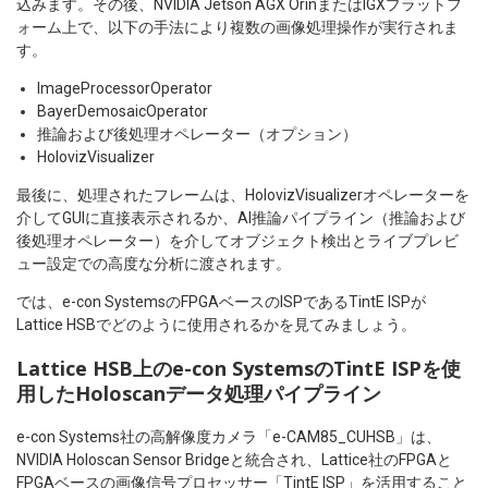
込みます。その後、NVIDIA Jetson AGX OrinまたはIGXプラットフ
ォーム上で、以下の手法により複数の画像処理操作が実行されま
す。
ImageProcessorOperator
BayerDemosaicOperator
推論および後処理オペレーター（オプション）
HolovizVisualizer
最後に、処理されたフレームは、HolovizVisualizerオペレーターを
介してGUIに直接表示されるか、AI推論パイプライン（推論および
後処理オペレーター）を介してオブジェクト検出とライブプレビ
ュー設定での高度な分析に渡されます。
では、e-con SystemsのFPGAベースのISPであるTintE ISPが
Lattice HSBでどのように使用されるかを見てみましょう。
Lattice HSB上のe-con SystemsのTintE ISPを使
用したHoloscanデータ処理パイプライン
e-con Systems社の高解像度カメラ「e-CAM85_CUHSB」は、
NVIDIA Holoscan Sensor Bridgeと統合され、Lattice社のFPGAと
FPGAベースの画像信号プロセッサー「TintE ISP」を活用すること