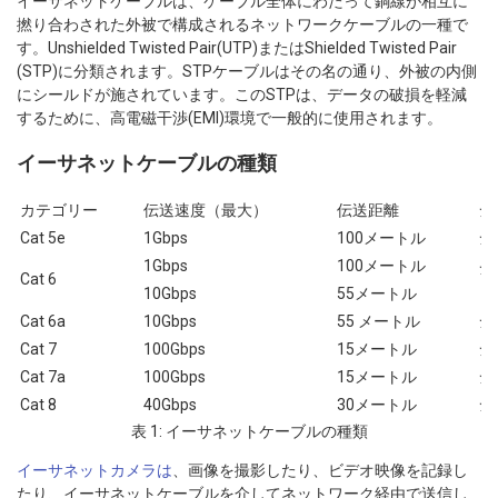
イーサネットケーブルは、ケーブル全体にわたって銅線が相互に
撚り合わされた外被で構成されるネットワークケーブルの一種で
す。Unshielded Twisted Pair(UTP)またはShielded Twisted Pair
(STP)に分類されます。STPケーブルはその名の通り、外被の内側
にシールドが施されています。このSTPは、データの破損を軽減
するために、高電磁干渉(EMI)環境で一般的に使用されます。
イーサネットケーブルの種類
カテゴリー
伝送速度（最大）
伝送距離
シ
Cat 5e
1Gbps
100メートル
シ
1Gbps
100メートル
シ
Cat 6
し
10Gbps
55メートル
Cat 6a
10Gbps
55 メートル
シ
Cat 7
100Gbps
15メートル
シ
Cat 7a
100Gbps
15メートル
シ
Cat 8
40Gbps
30メートル
シ
表 1: イーサネットケーブルの種類
イーサネットカメラは
、画像を撮影したり、ビデオ映像を記録し
たり、イーサネットケーブルを介してネットワーク経由で送信し