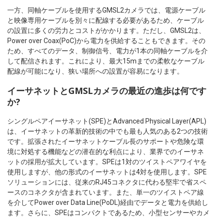
一方、同軸ケーブルを使用するGMSL2カメラでは、電源ケーブル
と映像専用ケーブルを別々に配線する必要があるため、ケーブル
の設置に多くの労力とコストがかかります。ただし、GMSL2は、
Power over Coax(PoC)から電力を供給することもできます。その
ため、すべてのデータ、制御信号、電力が1本の同軸ケーブルを介
して配信されます。これにより、最大15mまでの柔軟なケーブル
配線が可能になり、狭い場所への設置が容易になります。
イーサネットとGMSLカメラの最近の進歩は何です
か?
シングルペアイーサネット(SPE)とAdvanced Physical Layer(APL)
は、イーサネットの革新的技術の中でも最も人気のある2つの技術
です。拡張されたイーサネットケーブル長のサポートや危険な環
境に対処する機能などの潜在的な利点により、業界でのイーサネ
ットの採用が拡大しています。SPEは1対のツイストペアワイヤを
使用しますが、他の形式のイーサネットは4対を使用します。SPE
ソリューションには、従来のRJ45コネクタに代わる堅牢で省スペ
ースのコネクタが含まれています。また、単一のツイストペア線
を介してPower over Data Line(PoDL)経由でデータと電力を供給し
ます。さらに、SPEはコンパクトであるため、小型センサーやカメ