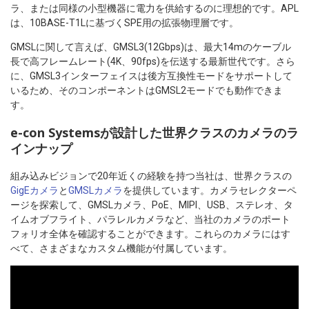
ラ、または同様の小型機器に電力を供給するのに理想的です。APL
は、10BASE-T1Lに基づくSPE用の拡張物理層です。
GMSLに関して言えば、GMSL3(12Gbps)は、最大14mのケーブル
長で高フレームレート(4K、90fps)を伝送する最新世代です。さら
に、GMSL3インターフェイスは後方互換性モードをサポートして
いるため、そのコンポーネントはGMSL2モードでも動作できま
す。
e-con Systemsが設計した世界クラスのカメラのラ
インナップ
組み込みビジョンで20年近くの経験を持つ当社は、世界クラスの
GigEカメラ
と
GMSLカメラ
を提供しています。カメラセレクターペ
ージを探索して、GMSLカメラ、PoE、MIPI、USB、ステレオ、タ
イムオブフライト、パラレルカメラなど、当社のカメラのポート
フォリオ全体を確認することができます。これらのカメラにはす
べて、さまざまなカスタム機能が付属しています。