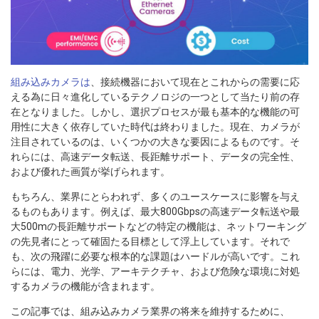
組み込みカメラは
、接続機器において現在とこれからの需要に応
える為に日々進化しているテクノロジの一つとして当たり前の存
在となりました。しかし、選択プロセスが最も基本的な機能の可
用性に大きく依存していた時代は終わりました。現在、カメラが
注目されているのは、いくつかの大きな要因によるものです。そ
れらには、高速データ転送、長距離サポート、データの完全性、
および優れた画質が挙げられます。
もちろん、業界にとらわれず、多くのユースケースに影響を与え
るものもあります。例えば、最大800Gbpsの高速データ転送や最
大500mの長距離サポートなどの特定の機能は、ネットワーキング
の先見者にとって確固たる目標として浮上しています。それで
も、次の飛躍に必要な根本的な課題はハードルが高いです。これ
らには、電力、光学、アーキテクチャ、および危険な環境に対処
するカメラの機能が含まれます。
この記事では、組み込みカメラ業界の将来を維持するために、