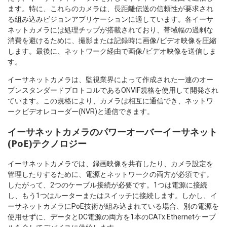
ます。特に、これらのカメラは、長距離伝送の信頼性が要求され
る組み込みビジョンアプリケーションに適しています。各イーサ
ネットカメラには処理チップが搭載されており、帯域幅の過剰な
消費を避けるために、撮影または記録時に画像/ビデオ映像を圧縮
します。最後に、ネットワーク経由で画像/ビデオ映像を送信しま
す。
イーサネットカメラは、監視業界によって作成された一連のオー
プンスタンダードプロトコルであるONVIF規格を使用して開発され
ています。この規格により、カメラは相互に通信でき、ネットワ
ークビデオレコーダー(NVR)と通信できます。
イーサネットカメラのパワーオーバーイーサネット
(PoE)テクノロジー
イーサネットカメラでは、録画映像を共有したり、カメラ設定を
管理したりするために、電源とネットワークの両方が必須です。
したがって、2つのケーブル接続が必要です。1つは電源に接続
し、もう1つはルーターまたはスイッチに接続します。しかし、イ
ーサネットカメラにPoE技術が組み込まれている場合、別の電源を
使用せずに、データとDC電源の両方を1本のCATx Ethernetケーブ