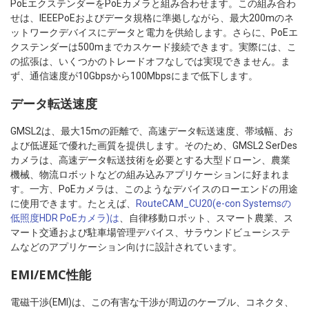
PoEエクステンダーをPoEカメラと組み合わせます。この組み合わ
せは、IEEEPoEおよびデータ規格に準拠しながら、最大200mのネ
ットワークデバイスにデータと電力を供給します。さらに、PoEエ
クステンダーは500mまでカスケード接続できます。実際には、こ
の拡張は、いくつかのトレードオフなしでは実現できません。ま
ず、通信速度が10Gbpsから100Mbpsにまで低下します。
データ転送速度
GMSL2は、最大15mの距離で、高速データ転送速度、帯域幅、お
よび低遅延で優れた画質を提供します。そのため、GMSL2 SerDes
カメラは、高速データ転送技術を必要とする大型ドローン、農業
機械、物流ロボットなどの組み込みアプリケーションに好まれま
す。一方、PoEカメラは、このようなデバイスのローエンドの用途
に使用できます。たとえば、
RouteCAM_CU20(e-con Systemsの
低照度HDR PoEカメラ)は
、自律移動ロボット、スマート農業、ス
マート交通および駐車場管理デバイス、サラウンドビューシステ
ムなどのアプリケーション向けに設計されています。
EMI/EMC性能
電磁干渉(EMI)は、この有害な干渉が周辺のケーブル、コネクタ、