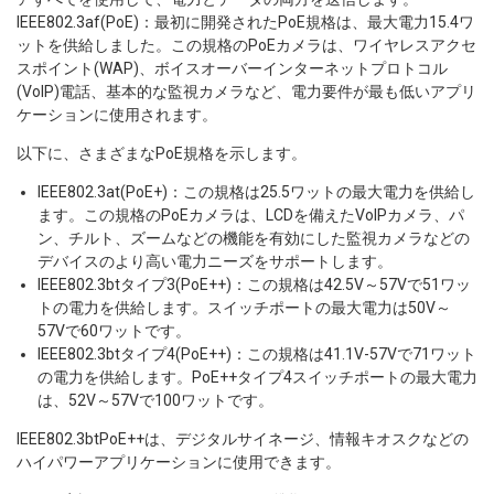
IEEE802.3af(PoE)：最初に開発されたPoE規格は、最大電力15.4ワ
ットを供給しました。この規格のPoEカメラは、ワイヤレスアクセ
スポイント(WAP)、ボイスオーバーインターネットプロトコル
(VoIP)電話、基本的な監視カメラなど、電力要件が最も低いアプリ
ケーションに使用されます。
以下に、さまざまなPoE規格を示します。
IEEE802.3at(PoE+)：この規格は25.5ワットの最大電力を供給し
ます。この規格のPoEカメラは、LCDを備えたVoIPカメラ、パ
ン、チルト、ズームなどの機能を有効にした監視カメラなどの
デバイスのより高い電力ニーズをサポートします。
IEEE802.3btタイプ3(PoE++)：この規格は42.5V～57Vで51ワッ
トの電力を供給します。スイッチポートの最大電力は50V～
57Vで60ワットです。
IEEE802.3btタイプ4(PoE++)：この規格は41.1V-57Vで71ワット
の電力を供給します。PoE++タイプ4スイッチポートの最大電力
は、52V～57Vで100ワットです。
IEEE802.3btPoE++は、デジタルサイネージ、情報キオスクなどの
ハイパワーアプリケーションに使用できます。