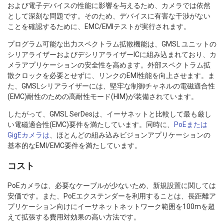
および電子デバイスの性能に影響を与えるため、カメラでは依然
として深刻な問題です。そのため、デバイスに有害な干渉がない
ことを確認するために、EMC/EMIテストが実行されます。
プログラム可能な出力スペクトラム拡散機能は、GMSL ユニットの
シリアライザーおよびデシリアライザーICに組み込まれており、カ
メラアプリケーションの安全性を高めます。外部スペクトラム拡
散クロックを必要とせずに、リンクのEMI性能を向上させます。ま
た、GMSLシリアライザーには、堅牢な制御チャネルの電磁適合性
(EMC)耐性のための高耐性モード(HIM)が装備されています。
したがって、GMSL SerDesは、イーサネットと比較して最も厳し
い電磁適合性(EMC)要件を満たしています。同時に、
PoEまたは
GigEカメラは
、ほとんどの組み込みビジョンアプリケーションの
基本的なEMI/EMC要件を満たしています。
コスト
PoEカメラは、必要なケーブルが少ないため、新規設置に関しては
安価です。また、PoEエクステンダーを利用することは、長距離ア
プリケーション向けにイーサネットネットワーク範囲を100mを超
えて拡張する費用対効果の高い方法です。