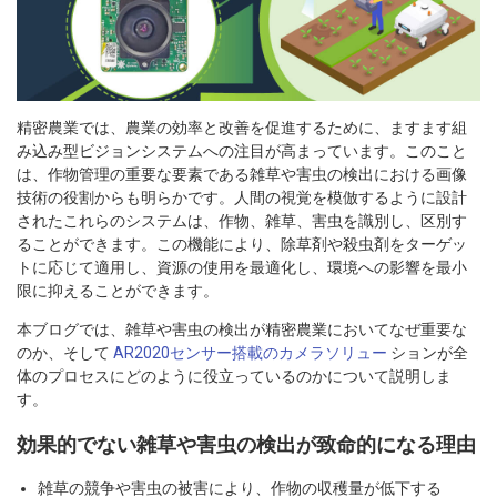
精密農業では、農業の効率と改善を促進するために、ますます組
み込み型ビジョンシステムへの注目が高まっています。このこと
は、作物管理の重要な要素である雑草や害虫の検出における画像
技術の役割からも明らかです。人間の視覚を模倣するように設計
されたこれらのシステムは、作物、雑草、害虫を識別し、区別す
ることができます。この機能により、除草剤や殺虫剤をターゲッ
トに応じて適用し、資源の使用を最適化し、環境への影響を最小
限に抑えることができます。
本ブログでは、雑草や害虫の検出が精密農業においてなぜ重要な
のか、そして
AR2020センサー搭載のカメラソリュー
ションが全
体のプロセスにどのように役立っているのかについて説明しま
す。
効果的でない雑草や害虫の検出が致命的になる理由
雑草の競争や害虫の被害により、作物の収穫量が低下する