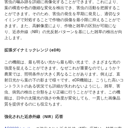
害虫の噛み跡を詳細に画像化することができます。これにより、
葉の構造や色の微細な変化を検出でき、害虫の活動を把握するこ
とができます。そのため、害虫の発生を早期に発見し、適切なタ
イミングで対処することで作物の損傷を最小限に抑えることがで
きます。また、高解像度により、作物と雑草の区別が可能にな
り、近赤外線（NIR）の光反射パターンを基にした雑草の検出が向
上します。
拡張ダイナミックレンジ (eDR)
この機能は、最も明るい光から最も暗い光まで、さまざまな光の
強度を捉えることができます。なぜこれが重要なのでしょうか？
農業では、照明条件が大きく異なることがあります。例えば、直
射日光から葉の下の影まで様々です。eDR機能は、こうした高いコ
ントラストのある状況でも詳細が失われないようにし、雑草、害
虫、病気の検出と分類をより正確に行うことができます。この機
能は、日中の太陽光の強さや角度が変化しても、一貫した画像品
質を提供するのにも役立ちます。
強化された近赤外線（NIR）応答