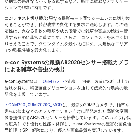
や病気の迅速な広がりを監視するなど、時間に敏感なアプリケー
ションで非常に有用です。
コンテキスト切り替え
: 異なる撮影モード間でシームレスに切り替
えることができ、精密農業の変化する要求に適応します。この適
応性は、異なる作物の種類や成長段階での雑草や害虫の検出を管
理するために非常に重要です。さらに、コンテキストを素早く切
り替えることで、ダウンタイムを最小限に抑え、大規模なエリア
での監視性能を最大化します。
e-con Systemsの最新AR2020センサー搭載カメラ
による雑草や害虫の検出
e-con Systemsは、
OEMカメラ
の設計、開発、製造に20年以上の
経験を持ち、精密画像ソリューションを通じて伝統的な農業の最
新化を支援しています。
e-CAM200_CUMI2020C_MOD
は、最新の20MPカメラで、雑草や
害虫の検出などのアプリケーション向けに開発された高解像度画
像を提供するAR2020センサーを搭載しています。このカメラは低
照度条件でも優れた性能を発揮し、e-con Systemsの豊富な画像信
号処理（ISP）経験により、優れた画像品質を実現しています。