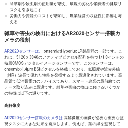
除草剤や殺虫剤の使用量が増え、環境の劣化や消費者の健康リ
スクを引き起こす
労働力や資源のコストが増加し、農業経営の収益性に影響を与
える
雑草や害虫の検出におけるAR2020センサー搭載カ
メラの役割
AR2020センサーは、
onsemiのHyperlux LP製品群の一部です。こ
れは、5120 x 3840のアクティブピクセル配列を持つ1/1.8インチの
積層CMOSデジタルイメージセンサーです。このセンサーは、
onsemiの1.4μm BSIピクセルを搭載しており、低照度や近赤外線
（NIR）波長で優れた性能を発揮するよう最適化されています。高
品質で低消費電力のデバイスであり、スマート農業の最前線での
データ取り込みに最適です。雑草や害虫の検出におけるいくつか
の特徴は以下の通りです。
高解像度
AR2020センサー搭載のカメラは
高解像度の画像が必要な重要な監
視タスクに大きな効果を発揮します。例えば、葉の縁を監視して