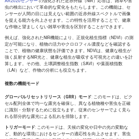
AR2020センサー
の強化された近赤外線（NIR）応答は、雑草や害
虫の検出において革命的な変化をもたらします。この機能は、セ
ンサーが人間の目には見えない範囲の近赤外線スペクトルで画像
を捉える能力を向上させます。この特性を活用することで、健康
な作物と望ましくない雑草や害虫を区別することができます。
例えば、強化されたNIR機能により、正規化植生指標（NDVI）の測
定が可能になり、植物の活力やクロロフィル濃度などを確認する
ことで、植物の健康状態を評価できます。NDVIは、健康な植生が
強く反射するNIR光と、健康な植生が吸収する可視光との違いを計
算します。その他、土壌調整植生指数（SAVI）や葉面積指数
（LAI）など、作物の分析にも役立ちます。
複数の機能モード
グローバルリセットリリース（GRR）モード
: このモードは、ピク
セル配列全体で均一な露光を確保し、異なる植物種や害虫を正確
に識別・分類するために役立ちます。従来のセンサーでよく見ら
れる部分的な露光による乱れを排除します。
トリガーモード
: このモードは、天候の変化や日中の光の変動な
ど、動的な環境におけるセンサーの適応性を向上させます。害虫